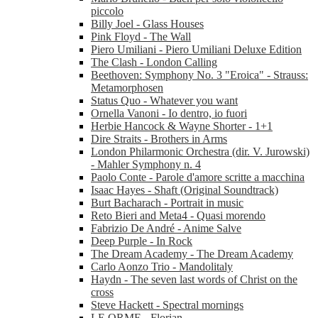
piccolo
Billy Joel - Glass Houses
Pink Floyd - The Wall
Piero Umiliani - Piero Umiliani Deluxe Edition
The Clash - London Calling
Beethoven: Symphony No. 3 "Eroica" - Strauss:
Metamorphosen
Status Quo - Whatever you want
Ornella Vanoni - Io dentro, io fuori
Herbie Hancock & Wayne Shorter - 1+1
Dire Straits - Brothers in Arms
London Philarmonic Orchestra (dir. V. Jurowski)
- Mahler Symphony n. 4
Paolo Conte - Parole d'amore scritte a macchina
Isaac Hayes - Shaft (Original Soundtrack)
Burt Bacharach - Portrait in music
Reto Bieri and Meta4 - Quasi morendo
Fabrizio De André - Anime Salve
Deep Purple - In Rock
The Dream Academy - The Dream Academy
Carlo Aonzo Trio - Mandolitaly
Haydn - The seven last words of Christ on the
cross
Steve Hackett - Spectral mornings
LE ORME - Florian