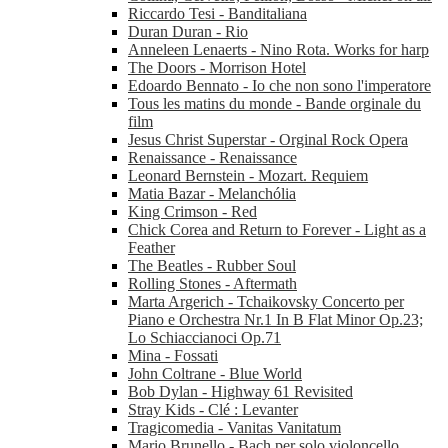
Riccardo Tesi - Banditaliana
Duran Duran - Rio
Anneleen Lenaerts - Nino Rota. Works for harp
The Doors - Morrison Hotel
Edoardo Bennato - Io che non sono l'imperatore
Tous les matins du monde - Bande orginale du
film
Jesus Christ Superstar - Orginal Rock Opera
Renaissance - Renaissance
Leonard Bernstein - Mozart. Requiem
Matia Bazar - Melanchólia
King Crimson - Red
Chick Corea and Return to Forever - Light as a
Feather
The Beatles - Rubber Soul
Rolling Stones - Aftermath
Marta Argerich - Tchaikovsky Concerto per
Piano e Orchestra Nr.1 In B Flat Minor Op.23;
Lo Schiaccianoci Op.71
Mina - Fossati
John Coltrane - Blue World
Bob Dylan - Highway 61 Revisited
Stray Kids - Clé : Levanter
Tragicomedia - Vanitas Vanitatum
Mario Brunello - Bach per solo violoncello