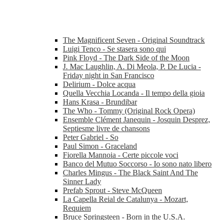
The Magnificent Seven - Original Soundtrack
Luigi Tenco - Se stasera sono qui
Pink Floyd - The Dark Side of the Moon
J. Mac Laughlin, A. Di Meola, P. De Lucia -
Friday night in San Francisco
Delirium - Dolce acqua
Quella Vecchia Locanda - Il tempo della gioia
Hans Krasa - Brundibar
The Who - Tommy (Original Rock Opera)
Ensemble Clément Janequin - Josquin Desprez,
Septiesme livre de chansons
Peter Gabriel - So
Paul Simon - Graceland
Fiorella Mannoia - Certe piccole voci
Banco del Mutuo Soccorso - Io sono nato libero
Charles Mingus - The Black Saint And The
Sinner Lady
Prefab Sprout - Steve McQueen
La Capella Reial de Catalunya - Mozart,
Requiem
Bruce Springsteen - Born in the U.S.A.