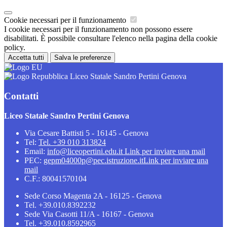
Cookie necessari per il funzionamento
I cookie necessari per il funzionamento non possono essere
disabilitati. È possibile consultare l'elenco nella pagina della cookie
policy.
Accetta tutti
Salva le preferenze
Liceo Statale Sandro Pertini Genova
Contatti
Liceo Statale Sandro Pertini Genova
Via Cesare Battisti 5 - 16145 - Genova
Tel:
Tel. +39 010 313824
Email:
info@liceopertini.edu.it
Link per inviare una mail
PEC:
gepm04000p@pec.istruzione.it
Link per inviare una
mail
C.F.: 80041570104
Sede Corso Magenta 2A - 16125 - Genova
Tel. +39.010.8392232
Sede Via Casotti 11/A - 16167 - Genova
Tel. +39.010.8592965