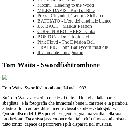
Mocini - Heading to the Wood
MILES DAVIS - Kind of Blue
Pozza, Cleyndert, Taylor - Siciliana
BATTIATO - L'era del cinghiale bianco
J.S. BACH - Markus Passion
GIBSON BROTHERS - Cuba
BOSTON - Don't look back
Pink Floyd - The Division Bell
TRAFFIC - John Barleycorn must die
Il viandante immaginario
Tom Waits - Swordfishtrombone
Tom Waits, Swordfishtrombone, Island, 1983
Su Tom Waits si è scritto e letto di tutto. "Una vita dalla parte
sbagliata" è la fotografia che immortala bene il caratere e la parabola
artistica di un autore difficilmente classificabile e catalogabile.
Questo disco del 1983 per gli esegenti segna una svolta nella sua
produzione. Da artista jazz crooner da night club fumoso ad artista a
tutto tondo, capace di percorrere i più disparati lidi musicali.