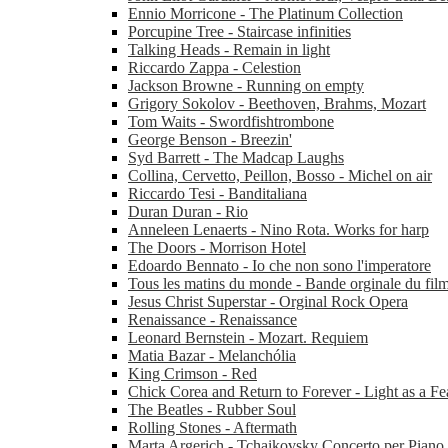
Ennio Morricone - The Platinum Collection
Porcupine Tree - Staircase infinities
Talking Heads - Remain in light
Riccardo Zappa - Celestion
Jackson Browne - Running on empty
Grigory Sokolov - Beethoven, Brahms, Mozart
Tom Waits - Swordfishtrombone
George Benson - Breezin'
Syd Barrett - The Madcap Laughs
Collina, Cervetto, Peillon, Bosso - Michel on air
Riccardo Tesi - Banditaliana
Duran Duran - Rio
Anneleen Lenaerts - Nino Rota. Works for harp
The Doors - Morrison Hotel
Edoardo Bennato - Io che non sono l'imperatore
Tous les matins du monde - Bande orginale du fil
Jesus Christ Superstar - Orginal Rock Opera
Renaissance - Renaissance
Leonard Bernstein - Mozart. Requiem
Matia Bazar - Melanchólia
King Crimson - Red
Chick Corea and Return to Forever - Light as a Fe
The Beatles - Rubber Soul
Rolling Stones - Aftermath
Marta Argerich - Tchaikovsky Concerto per Piano 