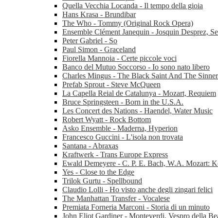
Quella Vecchia Locanda - Il tempo della gioia
Hans Krasa - Brundibar
The Who - Tommy (Original Rock Opera)
Ensemble Clément Janequin - Josquin Desprez, Se
Peter Gabriel - So
Paul Simon - Graceland
Fiorella Mannoia - Certe piccole voci
Banco del Mutuo Soccorso - Io sono nato libero
Charles Mingus - The Black Saint And The Sinne
Prefab Sprout - Steve McQueen
La Capella Reial de Catalunya - Mozart, Requiem
Bruce Springsteen - Born in the U.S.A.
Les Concert des Nations - Haendel, Water Music
Robert Wyatt - Rock Bottom
Asko Ensemble - Maderna, Hyperion
Francesco Guccini - L'isola non trovata
Santana - Abraxas
Kraftwerk - Trans Europe Express
Ewald Demeyere - C. P. E. Bach, W.A. Mozart: K
Yes - Close to the Edge
Trilok Gurtu - Spellbound
Claudio Lolli - Ho visto anche degli zingari felici
The Manhattan Transfer - Vocalese
Premiata Forneria Marconi - Storia di un minuto
John Eliot Gardiner - Monteverdi, Vespro della Be