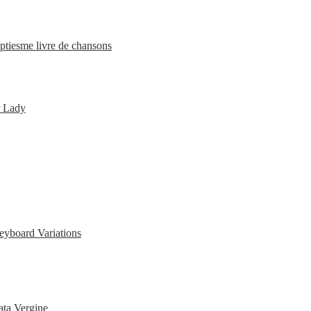
ptiesme livre de chansons
r Lady
eyboard Variations
ata Vergine