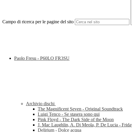
Campo di ricerca per le pagine del sito
Paolo Fresu - P60LO FR3SU
Archivio dischi
The Magnificent Seven - Original Soundtrack
Luigi Tenco - Se stasera sono qui
Pink Floyd - The Dark Side of the Moon
J. Mac Laughlin, A. Di Meola, P. De Lucia - Frida
Delirium - Dolce acqua