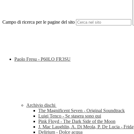
Campo di ricerca per le pagine del sito
Paolo Fresu - P60LO FR3SU
Archivio dischi
The Magnificent Seven - Original Soundtrack
Luigi Tenco - Se stasera sono qui
Pink Floyd - The Dark Side of the Moon
J. Mac Laughlin, A. Di Meola, P. De Lucia - Frida
Delirium - Dolce acqua