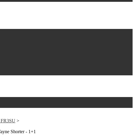
O FR3SU
>
yne Shorter - 1+1