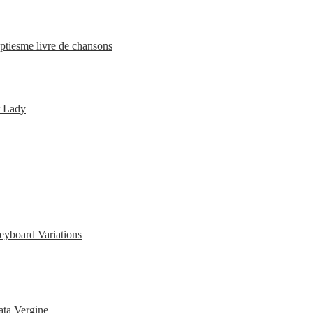
ptiesme livre de chansons
r Lady
eyboard Variations
ata Vergine