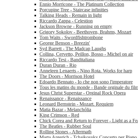
Ennio Morricone - The Platinum Collection
Porcupine Tree - Staircase infinities
Talking Heads - Remain in light
Riccardo Zappa - Celestion
Jackson Browne - Running on empty
Grigory Sokolov - Beethoven, Brahms, Mozart
Tom Waits - Swordfishtrombone
George Benson - Breezin'
Syd Barrett - The Madcap Laughs
Collina, Cervetto, Peillon, Bosso - Michel on air
Riccardo Tesi - Banditaliana
Duran Duran - Rio
Anneleen Lenaerts - Nino Rota. Works for harp
The Doors - Morrison Hotel
Edoardo Bennato - Io che non sono l'imperatore
Tous les matins du monde - Bande orginale du fil
Jesus Christ Superstar - Orginal Rock Opera
Renaissance - Renaissance
Leonard Bernstein - Mozart. Requiem
Matia Bazar - Melanchólia
King Crimson - Red
Chick Corea and Return to Forever - Light as a Fe
The Beatles - Rubber Soul
Rolling Stones - Aftermath
Marta Argerich - Tchaikovsky Concerto per Piano 