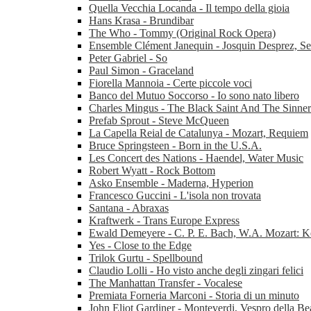
Quella Vecchia Locanda - Il tempo della gioia
Hans Krasa - Brundibar
The Who - Tommy (Original Rock Opera)
Ensemble Clément Janequin - Josquin Desprez, Se
Peter Gabriel - So
Paul Simon - Graceland
Fiorella Mannoia - Certe piccole voci
Banco del Mutuo Soccorso - Io sono nato libero
Charles Mingus - The Black Saint And The Sinne
Prefab Sprout - Steve McQueen
La Capella Reial de Catalunya - Mozart, Requiem
Bruce Springsteen - Born in the U.S.A.
Les Concert des Nations - Haendel, Water Music
Robert Wyatt - Rock Bottom
Asko Ensemble - Maderna, Hyperion
Francesco Guccini - L'isola non trovata
Santana - Abraxas
Kraftwerk - Trans Europe Express
Ewald Demeyere - C. P. E. Bach, W.A. Mozart: K
Yes - Close to the Edge
Trilok Gurtu - Spellbound
Claudio Lolli - Ho visto anche degli zingari felici
The Manhattan Transfer - Vocalese
Premiata Forneria Marconi - Storia di un minuto
John Eliot Gardiner - Monteverdi, Vespro della Be