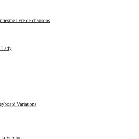
ptiesme livre de chansons
r Lady
eyboard Variations
ata Vergine