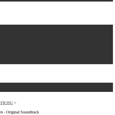
O FR3SU
>
n - Original Soundtrack