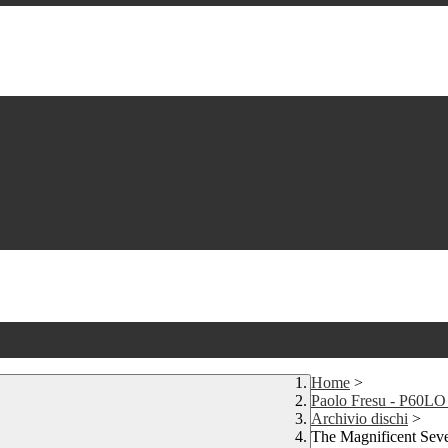
Home
>
Paolo Fresu - P60L
Archivio dischi
>
The Magnificent Seve