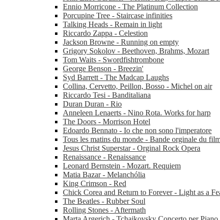
Ennio Morricone - The Platinum Collection
Porcupine Tree - Staircase infinities
Talking Heads - Remain in light
Riccardo Zappa - Celestion
Jackson Browne - Running on empty
Grigory Sokolov - Beethoven, Brahms, Mozart
Tom Waits - Swordfishtrombone
George Benson - Breezin'
Syd Barrett - The Madcap Laughs
Collina, Cervetto, Peillon, Bosso - Michel on air
Riccardo Tesi - Banditaliana
Duran Duran - Rio
Anneleen Lenaerts - Nino Rota. Works for harp
The Doors - Morrison Hotel
Edoardo Bennato - Io che non sono l'imperatore
Tous les matins du monde - Bande orginale du fil
Jesus Christ Superstar - Orginal Rock Opera
Renaissance - Renaissance
Leonard Bernstein - Mozart. Requiem
Matia Bazar - Melanchólia
King Crimson - Red
Chick Corea and Return to Forever - Light as a Fe
The Beatles - Rubber Soul
Rolling Stones - Aftermath
Marta Argerich - Tchaikovsky Concerto per Piano 