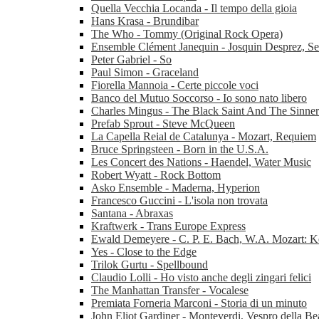
Quella Vecchia Locanda - Il tempo della gioia
Hans Krasa - Brundibar
The Who - Tommy (Original Rock Opera)
Ensemble Clément Janequin - Josquin Desprez, Se
Peter Gabriel - So
Paul Simon - Graceland
Fiorella Mannoia - Certe piccole voci
Banco del Mutuo Soccorso - Io sono nato libero
Charles Mingus - The Black Saint And The Sinne
Prefab Sprout - Steve McQueen
La Capella Reial de Catalunya - Mozart, Requiem
Bruce Springsteen - Born in the U.S.A.
Les Concert des Nations - Haendel, Water Music
Robert Wyatt - Rock Bottom
Asko Ensemble - Maderna, Hyperion
Francesco Guccini - L'isola non trovata
Santana - Abraxas
Kraftwerk - Trans Europe Express
Ewald Demeyere - C. P. E. Bach, W.A. Mozart: K
Yes - Close to the Edge
Trilok Gurtu - Spellbound
Claudio Lolli - Ho visto anche degli zingari felici
The Manhattan Transfer - Vocalese
Premiata Forneria Marconi - Storia di un minuto
John Eliot Gardiner - Monteverdi, Vespro della Be