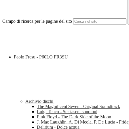
Campo di ricerca per le pagine del sito
Paolo Fresu - P60LO FR3SU
Archivio dischi
The Magnificent Seven - Original Soundtrack
Luigi Tenco - Se stasera sono qui
Pink Floyd - The Dark Side of the Moon
J. Mac Laughlin, A. Di Meola, P. De Lucia - Frida
Delirium - Dolce acqua