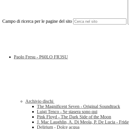
Campo di ricerca per le pagine del sito
Paolo Fresu - P60LO FR3SU
Archivio dischi
The Magnificent Seven - Original Soundtrack
Luigi Tenco - Se stasera sono qui
Pink Floyd - The Dark Side of the Moon
J. Mac Laughlin, A. Di Meola, P. De Lucia - Frida
Delirium - Dolce acqua