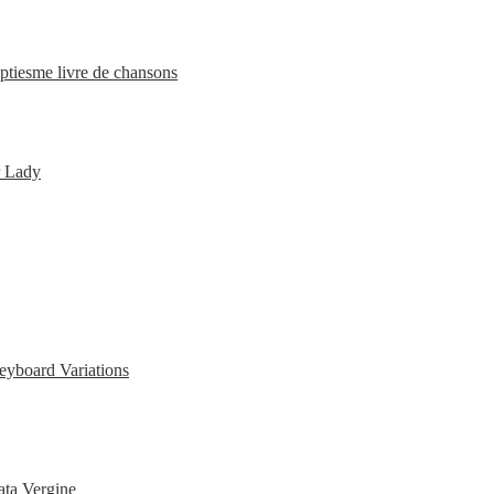
ptiesme livre de chansons
r Lady
eyboard Variations
ata Vergine