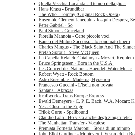
Quella Vecchia Locanda - Il tempo della gioia
Hans Krasa - Brundibar
The Who - Tommy (Original Rock Opera)
Ensemble Clément Janequin - Josquin Desprez, Se
Peter Gabriel - So
Paul Simon - Graceland
Fiorella Mannoia - Certe piccole voci
Banco del Mutuo Soccorso - Io sono nato libero
Charles Mingus - The Black Saint And The Sinne
Prefab Sprout - Steve McQueen
La Capella Reial de Catalunya - Mozart, Requiem
Bruce Springsteen - Born in the U.S.A.
Les Concert des Nations - Haendel, Water Music
Robert Wyatt - Rock Bottom
Asko Ensemble - Maderna, Hyperion
Francesco Guccini - L'isola non trovata
Santana - Abraxas
Kraftwerk - Trans Europe Express
Ewald Demeyere - C. P. E. Bach, W.A. Mozart: K
Yes - Close to the Edge
Trilok Gurtu - Spellbound
Claudio Lolli - Ho visto anche degli zingari felici
The Manhattan Transfer - Vocalese
Premiata Forneria Marconi - Storia di un minuto
John Eliot Gardiner - Monteverdi, Vespro della Be