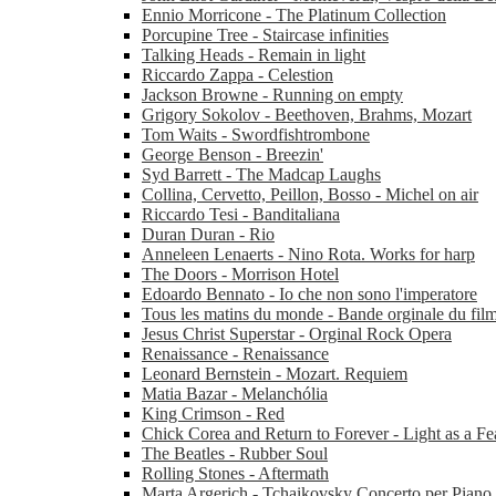
Ennio Morricone - The Platinum Collection
Porcupine Tree - Staircase infinities
Talking Heads - Remain in light
Riccardo Zappa - Celestion
Jackson Browne - Running on empty
Grigory Sokolov - Beethoven, Brahms, Mozart
Tom Waits - Swordfishtrombone
George Benson - Breezin'
Syd Barrett - The Madcap Laughs
Collina, Cervetto, Peillon, Bosso - Michel on air
Riccardo Tesi - Banditaliana
Duran Duran - Rio
Anneleen Lenaerts - Nino Rota. Works for harp
The Doors - Morrison Hotel
Edoardo Bennato - Io che non sono l'imperatore
Tous les matins du monde - Bande orginale du fil
Jesus Christ Superstar - Orginal Rock Opera
Renaissance - Renaissance
Leonard Bernstein - Mozart. Requiem
Matia Bazar - Melanchólia
King Crimson - Red
Chick Corea and Return to Forever - Light as a Fe
The Beatles - Rubber Soul
Rolling Stones - Aftermath
Marta Argerich - Tchaikovsky Concerto per Piano 