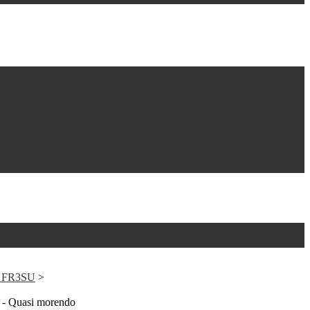
O FR3SU
>
 - Quasi morendo