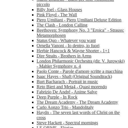
piccolo
Billy Joel - Glass Houses
Pink Floyd - The Wall
Piero Umiliani - Piero Umiliani Deluxe Edition
The Clash - London Calling
Beethoven: Symphony No. 3 "Eroica" - Strauss:
Metamorphosen
Status Quo - Whatever you want
Ornella Vanoni - Io dentro, io fuori
Herbie Hancock & Wayne Shorter - 1+1
Dire Straits - Brothers in Arms
London Philarmonic Orchestra (dir. V. Jurowski)
- Mahler Symphony n. 4
Paolo Conte - Parole d'amore scritte a macchina
Isaac Hayes - Shaft (Original Soundtrack)
Burt Bacharach - Portrait in music
Reto Bieri and Meta4 - Quasi morendo
Fabrizio De André - Anime Salve
Deep Purple - In Rock
The Dream Academy - The Dream Academy
Carlo Aonzo Trio - Mandolitaly
Haydn - The seven last words of Christ on the
cross
Steve Hackett - Spectral mornings
LE ORME - Florian