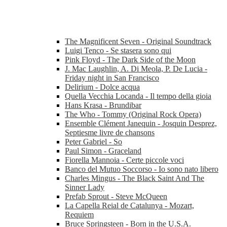
The Magnificent Seven - Original Soundtrack
Luigi Tenco - Se stasera sono qui
Pink Floyd - The Dark Side of the Moon
J. Mac Laughlin, A. Di Meola, P. De Lucia -
Friday night in San Francisco
Delirium - Dolce acqua
Quella Vecchia Locanda - Il tempo della gioia
Hans Krasa - Brundibar
The Who - Tommy (Original Rock Opera)
Ensemble Clément Janequin - Josquin Desprez,
Septiesme livre de chansons
Peter Gabriel - So
Paul Simon - Graceland
Fiorella Mannoia - Certe piccole voci
Banco del Mutuo Soccorso - Io sono nato libero
Charles Mingus - The Black Saint And The
Sinner Lady
Prefab Sprout - Steve McQueen
La Capella Reial de Catalunya - Mozart,
Requiem
Bruce Springsteen - Born in the U.S.A.