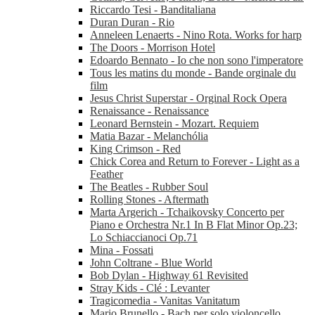
Riccardo Tesi - Banditaliana
Duran Duran - Rio
Anneleen Lenaerts - Nino Rota. Works for harp
The Doors - Morrison Hotel
Edoardo Bennato - Io che non sono l'imperatore
Tous les matins du monde - Bande orginale du
film
Jesus Christ Superstar - Orginal Rock Opera
Renaissance - Renaissance
Leonard Bernstein - Mozart. Requiem
Matia Bazar - Melanchólia
King Crimson - Red
Chick Corea and Return to Forever - Light as a
Feather
The Beatles - Rubber Soul
Rolling Stones - Aftermath
Marta Argerich - Tchaikovsky Concerto per
Piano e Orchestra Nr.1 In B Flat Minor Op.23;
Lo Schiaccianoci Op.71
Mina - Fossati
John Coltrane - Blue World
Bob Dylan - Highway 61 Revisited
Stray Kids - Clé : Levanter
Tragicomedia - Vanitas Vanitatum
Mario Brunello - Bach per solo violoncello