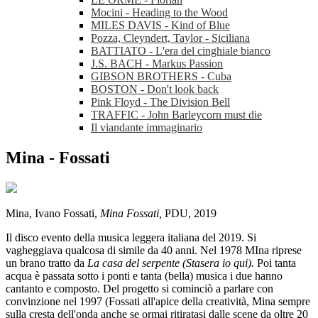
Mocini - Heading to the Wood
MILES DAVIS - Kind of Blue
Pozza, Cleyndert, Taylor - Siciliana
BATTIATO - L'era del cinghiale bianco
J.S. BACH - Markus Passion
GIBSON BROTHERS - Cuba
BOSTON - Don't look back
Pink Floyd - The Division Bell
TRAFFIC - John Barleycorn must die
Il viandante immaginario
Mina - Fossati
Mina, Ivano Fossati,
Mina Fossati,
PDU, 2019
Il disco evento della musica leggera italiana del 2019. Si
vagheggiava qualcosa di simile da 40 anni. Nel 1978 MIna riprese
un brano tratto da
La casa del serpente (Stasera io qui).
Poi tanta
acqua è passata sotto i ponti e tanta (bella) musica i due hanno
cantanto e composto. Del progetto si cominciò a parlare con
convinzione nel 1997 (Fossati all'apice della creatività, Mina sempre
sulla cresta dell'onda anche se ormai ritiratasi dalle scene da oltre 20