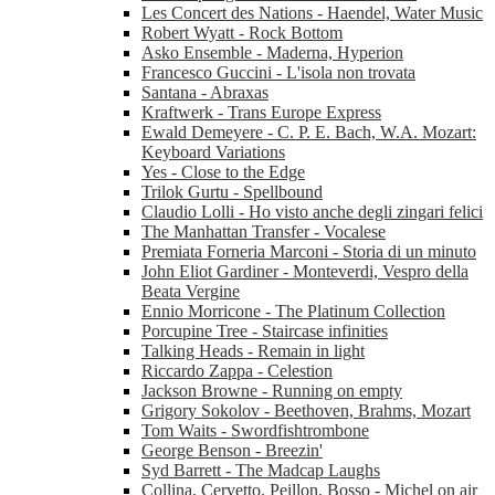
Les Concert des Nations - Haendel, Water Music
Robert Wyatt - Rock Bottom
Asko Ensemble - Maderna, Hyperion
Francesco Guccini - L'isola non trovata
Santana - Abraxas
Kraftwerk - Trans Europe Express
Ewald Demeyere - C. P. E. Bach, W.A. Mozart:
Keyboard Variations
Yes - Close to the Edge
Trilok Gurtu - Spellbound
Claudio Lolli - Ho visto anche degli zingari felici
The Manhattan Transfer - Vocalese
Premiata Forneria Marconi - Storia di un minuto
John Eliot Gardiner - Monteverdi, Vespro della
Beata Vergine
Ennio Morricone - The Platinum Collection
Porcupine Tree - Staircase infinities
Talking Heads - Remain in light
Riccardo Zappa - Celestion
Jackson Browne - Running on empty
Grigory Sokolov - Beethoven, Brahms, Mozart
Tom Waits - Swordfishtrombone
George Benson - Breezin'
Syd Barrett - The Madcap Laughs
Collina, Cervetto, Peillon, Bosso - Michel on air