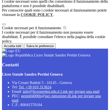
I cookie necessari sono quelli che consentono il funzionamento della
piattaforma e non è possibile disabilitarli.
Per conoscere quali sono i cookie necessari al funzionamento potete
visionare la
COOKIE POLICY
.
Cookie necessari per il funzionamento
I cookie necessari per il funzionamento non possono essere
disabilitati. È possibile consultare l'elenco nella pagina della cookie
policy.
Accetta tutti
Salva le preferenze
Liceo Statale Sandro Pertini Genova
Contatti
Liceo Statale Sandro Pertini Genova
Via Cesare Battisti 5 - 16145 - Genova
Tel:
Tel. +39 010 313824
Email:
info@liceopertini.edu.it
Link per inviare una mail
PEC:
gepm04000p@pec.istruzione.it
Link per inviare una
mail
C.F.: 80041570104