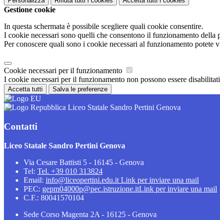
Personalizza
Rifiuta tutti
i cookies
Accetta tutti
i cookies
Gestione cookie
In questa schermata è possibile scegliere quali cookie consentire.
I cookie necessari sono quelli che consentono il funzionamento della pi
Per conoscere quali sono i cookie necessari al funzionamento potete v
Cookie necessari per il funzionamento
I cookie necessari per il funzionamento non possono essere disabilitati.
Accetta tutti
Salva le preferenze
Liceo Statale Sandro Pertini Genova
Contatti
Liceo Statale Sandro Pertini Genova
Via Cesare Battisti 5 - 16145 - Genova
Tel:
Tel. +39 010 313824
Email:
info@liceopertini.edu.it
Link per inviare una mail
PEC:
gepm04000p@pec.istruzione.it
Link per inviare una mail
C.F.: 80041570104
Sede Corso Magenta 2A - 16125 - Genova