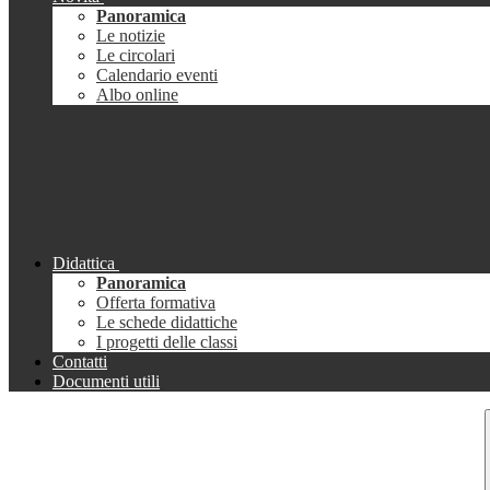
Panoramica
Le notizie
Le circolari
Calendario eventi
Albo online
Didattica
Panoramica
Offerta formativa
Le schede didattiche
I progetti delle classi
Contatti
Documenti utili