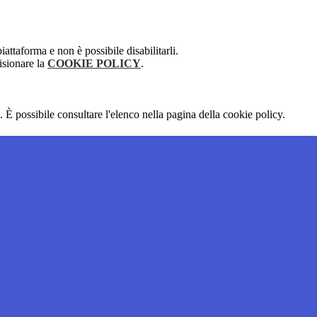
attaforma e non è possibile disabilitarli.
isionare la
COOKIE POLICY
.
 È possibile consultare l'elenco nella pagina della cookie policy.