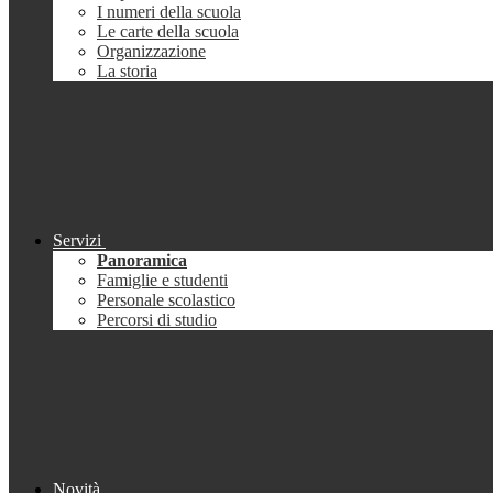
I numeri della scuola
Le carte della scuola
Organizzazione
La storia
Servizi
Panoramica
Famiglie e studenti
Personale scolastico
Percorsi di studio
Novità