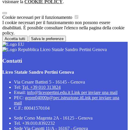
visionare la
COOKIE POLICY
.
Cookie necessari per il funzionamento
I cookie necessari per il funzionamento non possono essere
disabilitati. È possibile consultare l'elenco nella pagina della cookie
policy.
Accetta tutti
Salva le preferenze
Liceo Statale Sandro Pertini Genova
Contatti
Liceo Statale Sandro Pertini Genova
Via Cesare Battisti 5 - 16145 - Genova
Tel:
Tel. +39 010 313824
Email:
info@liceopertini.edu.it
Link per inviare una mail
PEC:
gepm04000p@pec.istruzione.it
Link per inviare una
mail
C.F.: 80041570104
Sede Corso Magenta 2A - 16125 - Genova
Tel. +39.010.8392232
Sede Via Casotti 11/A - 16167 - Genova