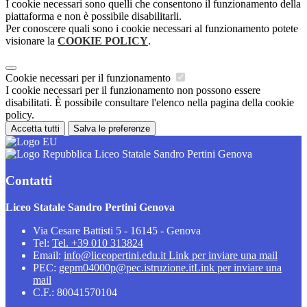
I cookie necessari sono quelli che consentono il funzionamento della
piattaforma e non è possibile disabilitarli.
Per conoscere quali sono i cookie necessari al funzionamento potete
visionare la
COOKIE POLICY
.
Cookie necessari per il funzionamento
I cookie necessari per il funzionamento non possono essere
disabilitati. È possibile consultare l'elenco nella pagina della cookie
policy.
Accetta tutti
Salva le preferenze
Liceo Statale Sandro Pertini Genova
Contatti
Liceo Statale Sandro Pertini Genova
Via Cesare Battisti 5 - 16145 - Genova
Tel:
Tel. +39 010 313824
Email:
info@liceopertini.edu.it
Link per inviare una mail
PEC:
gepm04000p@pec.istruzione.it
Link per inviare una
mail
C.F.: 80041570104