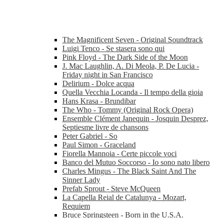
The Magnificent Seven - Original Soundtrack
Luigi Tenco - Se stasera sono qui
Pink Floyd - The Dark Side of the Moon
J. Mac Laughlin, A. Di Meola, P. De Lucia -
Friday night in San Francisco
Delirium - Dolce acqua
Quella Vecchia Locanda - Il tempo della gioia
Hans Krasa - Brundibar
The Who - Tommy (Original Rock Opera)
Ensemble Clément Janequin - Josquin Desprez,
Septiesme livre de chansons
Peter Gabriel - So
Paul Simon - Graceland
Fiorella Mannoia - Certe piccole voci
Banco del Mutuo Soccorso - Io sono nato libero
Charles Mingus - The Black Saint And The
Sinner Lady
Prefab Sprout - Steve McQueen
La Capella Reial de Catalunya - Mozart,
Requiem
Bruce Springsteen - Born in the U.S.A.