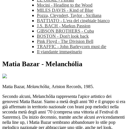
Mocini - Heading to the Wood
MILES DAVIS - Kind of Blue
Pozza, Cleyndert, Taylor - Siciliana
BATTIATO - L'era del cinghiale bianco
J.S. BACH - Markus Passion
GIBSON BROTHERS - Cuba
BOSTON - Don't look back
Pink Floyd - The Division Bell
TRAFFIC - John Barleycorn must die
Il viandante immaginario
Matia Bazar - Melanchólia
Matia Bazar,
Melanchólia,
Ariston Records, 1985.
Secondo alcuni, Melanchólia rappresenta l'apice artistico dei
genovesi Matia Bazar. Siamo a metà degli anni '80 e il gruppo si era
già affermato in territorio nazionale con brani pop melodici nella
seconda metà degli anni '70 (compresa una vittoria al Festival di
Sanremo). Da inizio decennio, tramite anche alcuni avvicendamenti
nella line up, i Matia Bazar sembrano abbandonare lo stile pop
melodico nazionale per abbracciare uno stile, anche nel look,