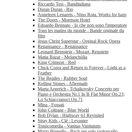
Riccardo Tesi - Banditaliana
Duran Duran - Rio
Anneleen Lenaerts - Nino Rota. Works for harp
The Doors - Morrison Hotel
Edoardo Bennato - Io che non sono l'imperatore
Tous les matins du monde - Bande orginale du
film
Jesus Christ Superstar - Orginal Rock Opera
Renaissance - Renaissance
Leonard Bernstein - Mozart. Requiem
Matia Bazar - Melanchólia
King Crimson - Red
Chick Corea and Return to Forever - Light as a
Feather
The Beatles - Rubber Soul
Rolling Stones - Aftermath
Marta Argerich - Tchaikovsky Concerto per
Piano e Orchestra Nr.1 In B Flat Minor Op.23;
Lo Schiaccianoci Op.71
Mina - Fossati
John Coltrane - Blue World
Bob Dylan - Highway 61 Revisited
Stray Kids - Clé : Levanter
Tragicomedia - Vanitas Vanitatum
Mario Brunello - Bach per solo violoncello