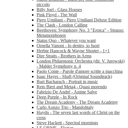
piccolo
Billy Joel - Glass Houses
Pink Floyd - The Wall
Piero Umiliani - Piero Umiliani Deluxe Edition
The Clash - London Calling
Beethoven: Symphony No. 3 "Eroica" - Strauss:
Metamorphosen
Status Quo - Whatever you want
Ornella Vanoni - Io dentro, io fuori
Herbie Hancock & Wayne Shorter - 1+1
Dire Straits - Brothers in Arms
London Philarmonic Orchestra (dir. V. Jurowski)
- Mahler Symphony n. 4
Paolo Conte - Parole d'amore scritte a macchina
Isaac Hayes - Shaft (Original Soundtrack)
Burt Bacharach - Portrait in music
Reto Bieri and Meta4 - Quasi morendo
Fabrizio De André - Anime Salve
Deep Purple - In Rock
The Dream Academy - The Dream Academy
Carlo Aonzo Trio - Mandolitaly
Haydn - The seven last words of Christ on the
cross
Steve Hackett - Spectral mornings
LE ORME - Florian