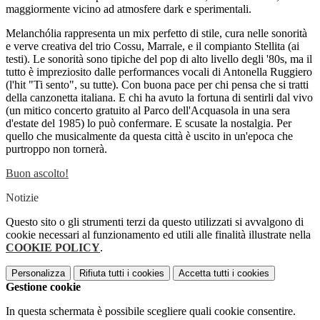
maggiormente vicino ad atmosfere dark e sperimentali.
Melanchólia rappresenta un mix perfetto di stile, cura nelle sonorità
e verve creativa del trio Cossu, Marrale, e il compianto Stellita (ai
testi). Le sonorità sono tipiche del pop di alto livello degli '80s, ma il
tutto è impreziosito dalle performances vocali di Antonella Ruggiero
(l'hit "Ti sento", su tutte). Con buona pace per chi pensa che si tratti
della canzonetta italiana. E chi ha avuto la fortuna di sentirli dal vivo
(un mitico concerto gratuito al Parco dell'Acquasola in una sera
d'estate del 1985) lo può confermare. E scusate la nostalgia. Per
quello che musicalmente da questa città è uscito in un'epoca che
purtroppo non tornerà.
Buon ascolto!
Notizie
Questo sito o gli strumenti terzi da questo utilizzati si avvalgono di
cookie necessari al funzionamento ed utili alle finalità illustrate nella
COOKIE POLICY
.
Personalizza
Rifiuta tutti
i cookies
Accetta tutti
i cookies
Gestione cookie
In questa schermata è possibile scegliere quali cookie consentire.