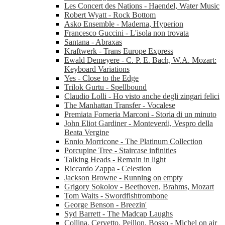
Les Concert des Nations - Haendel, Water Music
Robert Wyatt - Rock Bottom
Asko Ensemble - Maderna, Hyperion
Francesco Guccini - L'isola non trovata
Santana - Abraxas
Kraftwerk - Trans Europe Express
Ewald Demeyere - C. P. E. Bach, W.A. Mozart:
Keyboard Variations
Yes - Close to the Edge
Trilok Gurtu - Spellbound
Claudio Lolli - Ho visto anche degli zingari felici
The Manhattan Transfer - Vocalese
Premiata Forneria Marconi - Storia di un minuto
John Eliot Gardiner - Monteverdi, Vespro della
Beata Vergine
Ennio Morricone - The Platinum Collection
Porcupine Tree - Staircase infinities
Talking Heads - Remain in light
Riccardo Zappa - Celestion
Jackson Browne - Running on empty
Grigory Sokolov - Beethoven, Brahms, Mozart
Tom Waits - Swordfishtrombone
George Benson - Breezin'
Syd Barrett - The Madcap Laughs
Collina, Cervetto, Peillon, Bosso - Michel on air