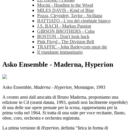
Mocini - Heading to the Wood
MILES DAVIS - Kind of Blue
Pozza, Cleyndert, Taylor - Siciliana
BATTIATO - L'era del cinghiale bianco
J.S. BACH - Markus Passion
GIBSON BROTHERS - Cuba
BOSTON - Don't look back
Pink Floyd - The Division Bell
TRAFFIC - John Barleycorn must die
Il viandante immaginario
Asko Ensemble - Maderna, Hyperion
Asko Ensemble,
Maderna - Hyperion,
Montaigne, 1993
A ceonto anni dall anscaita di Bruno Maderna, proponiamo una
edizione in Cd (orami datata, 1993, quindi non facilmente reperibile)
di una delle sue opere pensate per la scena, rappresetanta per la
prima volta nel 1964. Si tratta di una suite per voce recitante, flauto,
oboe, coro, orchestra e orchestra registrata.
La prima versione di
Hyperion
, definita “lirica in forma di