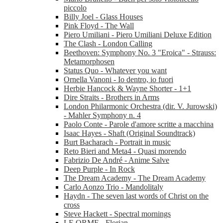
piccolo
Billy Joel - Glass Houses
Pink Floyd - The Wall
Piero Umiliani - Piero Umiliani Deluxe Edition
The Clash - London Calling
Beethoven: Symphony No. 3 "Eroica" - Strauss:
Metamorphosen
Status Quo - Whatever you want
Ornella Vanoni - Io dentro, io fuori
Herbie Hancock & Wayne Shorter - 1+1
Dire Straits - Brothers in Arms
London Philarmonic Orchestra (dir. V. Jurowski)
- Mahler Symphony n. 4
Paolo Conte - Parole d'amore scritte a macchina
Isaac Hayes - Shaft (Original Soundtrack)
Burt Bacharach - Portrait in music
Reto Bieri and Meta4 - Quasi morendo
Fabrizio De André - Anime Salve
Deep Purple - In Rock
The Dream Academy - The Dream Academy
Carlo Aonzo Trio - Mandolitaly
Haydn - The seven last words of Christ on the
cross
Steve Hackett - Spectral mornings
LE ORME - Florian