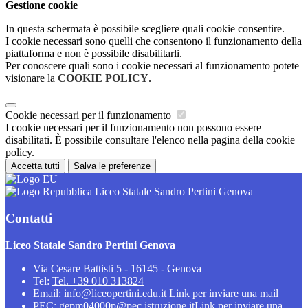
Gestione cookie
In questa schermata è possibile scegliere quali cookie consentire.
I cookie necessari sono quelli che consentono il funzionamento della
piattaforma e non è possibile disabilitarli.
Per conoscere quali sono i cookie necessari al funzionamento potete
visionare la
COOKIE POLICY
.
Cookie necessari per il funzionamento
I cookie necessari per il funzionamento non possono essere
disabilitati. È possibile consultare l'elenco nella pagina della cookie
policy.
Accetta tutti
Salva le preferenze
Liceo Statale Sandro Pertini Genova
Contatti
Liceo Statale Sandro Pertini Genova
Via Cesare Battisti 5 - 16145 - Genova
Tel:
Tel. +39 010 313824
Email:
info@liceopertini.edu.it
Link per inviare una mail
PEC:
gepm04000p@pec.istruzione.it
Link per inviare una