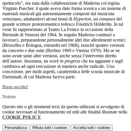
spettacolo”, era nata dalla collaborazione di Maderna col regista
Virginio Puecher, il quale aveva dato forma scenica a un insieme di
materiali musicali già autonomamente composti dal musicista
veneziano, adattandovi alcuni brani di
Hyperion
, un romanzo del
grande scrittore protoromantico tedesco Friedrich Hölderlin. In tal
veste fu rappresentato al Teatro La Fenice in occasione della
Biennale di Venezia del 1964. In seguito Maderna continuò a
lavorarci, preparandone personalmente altri due allestimenti scenici
(Bruxelles e Bologna, entrambi nel 1968), nonché quattro versioni
da concerto e due suite (Berlino 1969 e Vienna 1970). Ma se ne
sono avute tante altre versioni, anche senza l’intervento diretto
dell’autore. Insomma, un
work in progress
che tra aggiunte e tagli
cambiava ad ogni esecuzione in maniera anche radicale. Una
concezione, per molti aspetti, caratteristica delle scuola musicale di
Darmstadt, di cui Maderna faceva parte.
Buon ascolto!
Notizie
Questo sito o gli strumenti terzi da questo utilizzati si avvalgono di
cookie necessari al funzionamento ed utili alle finalità illustrate nella
COOKIE POLICY
.
Personalizza
Rifiuta tutti
i cookies
Accetta tutti
i cookies