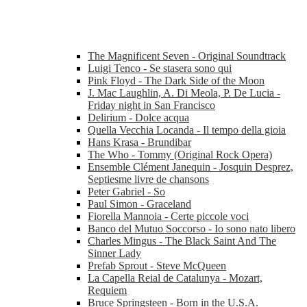
The Magnificent Seven - Original Soundtrack
Luigi Tenco - Se stasera sono qui
Pink Floyd - The Dark Side of the Moon
J. Mac Laughlin, A. Di Meola, P. De Lucia -
Friday night in San Francisco
Delirium - Dolce acqua
Quella Vecchia Locanda - Il tempo della gioia
Hans Krasa - Brundibar
The Who - Tommy (Original Rock Opera)
Ensemble Clément Janequin - Josquin Desprez,
Septiesme livre de chansons
Peter Gabriel - So
Paul Simon - Graceland
Fiorella Mannoia - Certe piccole voci
Banco del Mutuo Soccorso - Io sono nato libero
Charles Mingus - The Black Saint And The
Sinner Lady
Prefab Sprout - Steve McQueen
La Capella Reial de Catalunya - Mozart,
Requiem
Bruce Springsteen - Born in the U.S.A.