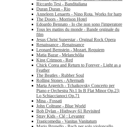
Riccardo Tesi - Banditaliana
Duran Duran - Rio
Anneleen Lenaerts - Nino Rota. Works for harp
The Doors - Morrison Hotel
Edoardo Bennato - Io che non sono l'imperatore
Tous les matins du monde - Bande orginale du
film
Jesus Christ Superstar - Orginal Rock Opera
Renaissance - Renaissance
Leonard Bernstein - Mozart. Requiem
Matia Bazar - Melanchólia
King Crimson - Red
Chick Corea and Return to Forever - Light as a
Feather
The Beatles - Rubber Soul
Rolling Stones - Aftermath
Marta Argerich - Tchaikovsky Concerto per
Piano e Orchestra Nr.1 In B Flat Minor Op.23;
Lo Schiaccianoci Op.71
Mina - Fossati
John Coltrane - Blue World
Bob Dylan - Highway 61 Revisited
Stray Kids - Clé : Levanter
Tragicomedia - Vanitas Vanitatum
Mario Brunello - Bach per solo violoncello