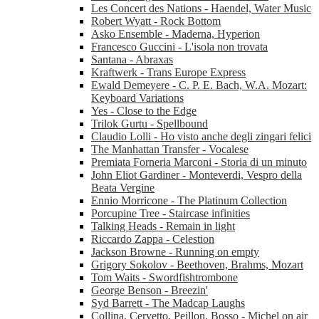
Les Concert des Nations - Haendel, Water Music
Robert Wyatt - Rock Bottom
Asko Ensemble - Maderna, Hyperion
Francesco Guccini - L'isola non trovata
Santana - Abraxas
Kraftwerk - Trans Europe Express
Ewald Demeyere - C. P. E. Bach, W.A. Mozart:
Keyboard Variations
Yes - Close to the Edge
Trilok Gurtu - Spellbound
Claudio Lolli - Ho visto anche degli zingari felici
The Manhattan Transfer - Vocalese
Premiata Forneria Marconi - Storia di un minuto
John Eliot Gardiner - Monteverdi, Vespro della
Beata Vergine
Ennio Morricone - The Platinum Collection
Porcupine Tree - Staircase infinities
Talking Heads - Remain in light
Riccardo Zappa - Celestion
Jackson Browne - Running on empty
Grigory Sokolov - Beethoven, Brahms, Mozart
Tom Waits - Swordfishtrombone
George Benson - Breezin'
Syd Barrett - The Madcap Laughs
Collina, Cervetto, Peillon, Bosso - Michel on air