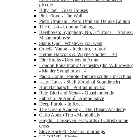
piccolo
Billy Joel - Glass Houses
Pink Floyd - The Wall
Piero Umiliani - Piero Umiliani Deluxe Edition
The Clash - London Calling
Beethoven: Symphony No. 3 "Eroica" - Strauss:
Metamorphosen
Status Quo - Whatever you want
Ornella Vanoni - Io dentro, io fuori
Herbie Hancock & Wayne Shorter - 1+1
Dire Straits - Brothers in Arms
London Philarmonic Orchestra (dir. V. Jurowski)
- Mahler Symphony n. 4
Paolo Conte - Parole d'amore scritte a macchina
Isaac Hayes - Shaft (Original Soundtrack)
Burt Bacharach - Portrait in music
Reto Bieri and Meta4 - Quasi morendo
Fabrizio De André - Anime Salve
Deep Purple - In Rock
The Dream Academy - The Dream Academy
Carlo Aonzo Trio - Mandolitaly
Haydn - The seven last words of Christ on the
cross
Steve Hackett - Spectral mornings
LE ORME - Florian