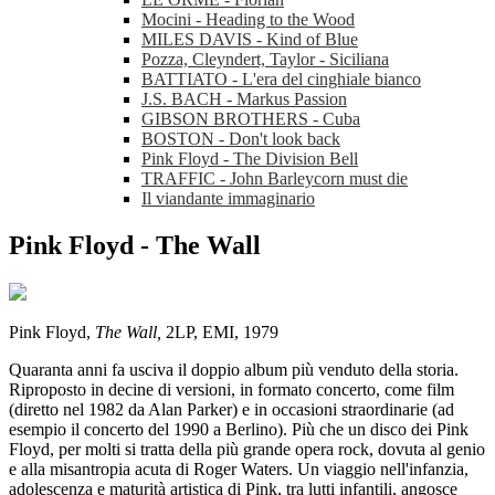
Mocini - Heading to the Wood
MILES DAVIS - Kind of Blue
Pozza, Cleyndert, Taylor - Siciliana
BATTIATO - L'era del cinghiale bianco
J.S. BACH - Markus Passion
GIBSON BROTHERS - Cuba
BOSTON - Don't look back
Pink Floyd - The Division Bell
TRAFFIC - John Barleycorn must die
Il viandante immaginario
Pink Floyd - The Wall
Pink Floyd,
The Wall,
2LP, EMI, 1979
Quaranta anni fa usciva il doppio album più venduto della storia.
Riproposto in decine di versioni, in formato concerto, come film
(diretto nel 1982 da Alan Parker) e in occasioni straordinarie (ad
esempio il concerto del 1990 a Berlino). Più che un disco dei Pink
Floyd, per molti si tratta della più grande opera rock, dovuta al genio
e alla misantropia acuta di Roger Waters. Un viaggio nell'infanzia,
adolescenza e maturità artistica di Pink, tra lutti infantili, angosce