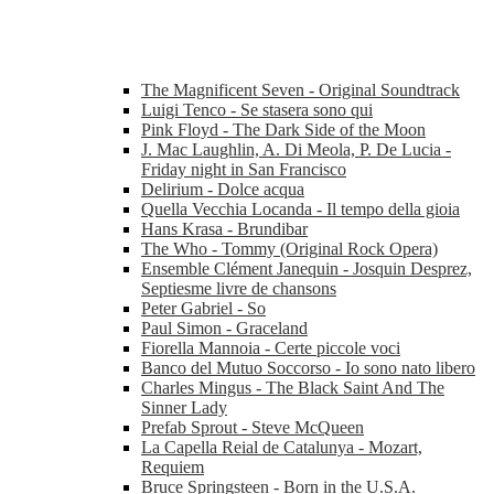
The Magnificent Seven - Original Soundtrack
Luigi Tenco - Se stasera sono qui
Pink Floyd - The Dark Side of the Moon
J. Mac Laughlin, A. Di Meola, P. De Lucia -
Friday night in San Francisco
Delirium - Dolce acqua
Quella Vecchia Locanda - Il tempo della gioia
Hans Krasa - Brundibar
The Who - Tommy (Original Rock Opera)
Ensemble Clément Janequin - Josquin Desprez,
Septiesme livre de chansons
Peter Gabriel - So
Paul Simon - Graceland
Fiorella Mannoia - Certe piccole voci
Banco del Mutuo Soccorso - Io sono nato libero
Charles Mingus - The Black Saint And The
Sinner Lady
Prefab Sprout - Steve McQueen
La Capella Reial de Catalunya - Mozart,
Requiem
Bruce Springsteen - Born in the U.S.A.