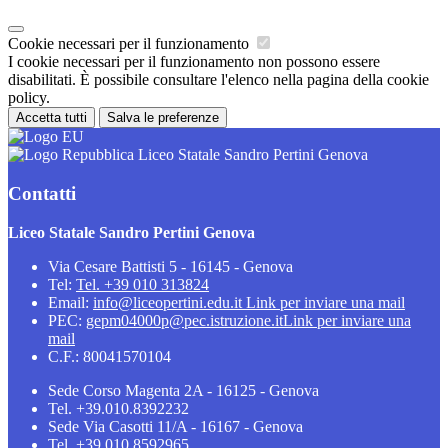
Cookie necessari per il funzionamento
I cookie necessari per il funzionamento non possono essere
disabilitati. È possibile consultare l'elenco nella pagina della cookie
policy.
Accetta tutti
Salva le preferenze
Liceo Statale Sandro Pertini Genova
Contatti
Liceo Statale Sandro Pertini Genova
Via Cesare Battisti 5 - 16145 - Genova
Tel:
Tel. +39 010 313824
Email:
info@liceopertini.edu.it
Link per inviare una mail
PEC:
gepm04000p@pec.istruzione.it
Link per inviare una
mail
C.F.: 80041570104
Sede Corso Magenta 2A - 16125 - Genova
Tel. +39.010.8392232
Sede Via Casotti 11/A - 16167 - Genova
Tel. +39.010.8592965