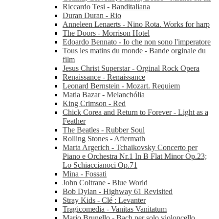
Riccardo Tesi - Banditaliana
Duran Duran - Rio
Anneleen Lenaerts - Nino Rota. Works for harp
The Doors - Morrison Hotel
Edoardo Bennato - Io che non sono l'imperatore
Tous les matins du monde - Bande orginale du
film
Jesus Christ Superstar - Orginal Rock Opera
Renaissance - Renaissance
Leonard Bernstein - Mozart. Requiem
Matia Bazar - Melanchólia
King Crimson - Red
Chick Corea and Return to Forever - Light as a
Feather
The Beatles - Rubber Soul
Rolling Stones - Aftermath
Marta Argerich - Tchaikovsky Concerto per
Piano e Orchestra Nr.1 In B Flat Minor Op.23;
Lo Schiaccianoci Op.71
Mina - Fossati
John Coltrane - Blue World
Bob Dylan - Highway 61 Revisited
Stray Kids - Clé : Levanter
Tragicomedia - Vanitas Vanitatum
Mario Brunello - Bach per solo violoncello