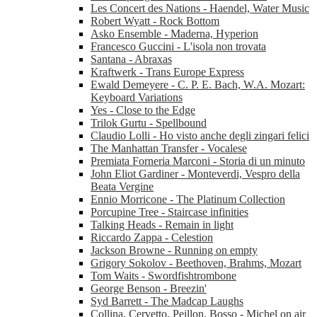
Les Concert des Nations - Haendel, Water Music
Robert Wyatt - Rock Bottom
Asko Ensemble - Maderna, Hyperion
Francesco Guccini - L'isola non trovata
Santana - Abraxas
Kraftwerk - Trans Europe Express
Ewald Demeyere - C. P. E. Bach, W.A. Mozart:
Keyboard Variations
Yes - Close to the Edge
Trilok Gurtu - Spellbound
Claudio Lolli - Ho visto anche degli zingari felici
The Manhattan Transfer - Vocalese
Premiata Forneria Marconi - Storia di un minuto
John Eliot Gardiner - Monteverdi, Vespro della
Beata Vergine
Ennio Morricone - The Platinum Collection
Porcupine Tree - Staircase infinities
Talking Heads - Remain in light
Riccardo Zappa - Celestion
Jackson Browne - Running on empty
Grigory Sokolov - Beethoven, Brahms, Mozart
Tom Waits - Swordfishtrombone
George Benson - Breezin'
Syd Barrett - The Madcap Laughs
Collina, Cervetto, Peillon, Bosso - Michel on air