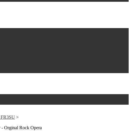
O FR3SU
>
r - Orginal Rock Opera