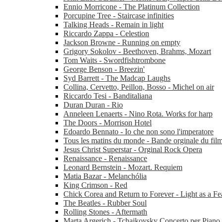
Ennio Morricone - The Platinum Collection
Porcupine Tree - Staircase infinities
Talking Heads - Remain in light
Riccardo Zappa - Celestion
Jackson Browne - Running on empty
Grigory Sokolov - Beethoven, Brahms, Mozart
Tom Waits - Swordfishtrombone
George Benson - Breezin'
Syd Barrett - The Madcap Laughs
Collina, Cervetto, Peillon, Bosso - Michel on air
Riccardo Tesi - Banditaliana
Duran Duran - Rio
Anneleen Lenaerts - Nino Rota. Works for harp
The Doors - Morrison Hotel
Edoardo Bennato - Io che non sono l'imperatore
Tous les matins du monde - Bande orginale du fil
Jesus Christ Superstar - Orginal Rock Opera
Renaissance - Renaissance
Leonard Bernstein - Mozart. Requiem
Matia Bazar - Melanchólia
King Crimson - Red
Chick Corea and Return to Forever - Light as a Fe
The Beatles - Rubber Soul
Rolling Stones - Aftermath
Marta Argerich - Tchaikovsky Concerto per Piano 