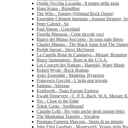
Quella Vecchia Locanda - Il tempo della gioia
Hans Krasa - Brundibar
The Who - Tommy (Original Rock Opera)
Ensemble Clément Janequin - Josquin Desprez, Se
Peter Gabriel - So
Paul Simon - Graceland
Fiorella Mannoia - Certe piccole voci
Banco del Mutuo Soccorso - Io sono nato libero
Charles Mingus - The Black Saint And The Sinne
Prefab Sprout - Steve McQueen
La Capella Reial de Catalunya - Mozart, Requiem
Bruce Springsteen - Born in the U.S.A.
Les Concert des Nations - Haendel, Water Music
Robert Wyatt - Rock Bottom
Asko Ensemble - Maderna, Hyperion
Francesco Guccini - L'isola non trovata
Santana - Abraxas
Kraftwerk - Trans Europe Express
Ewald Demeyere - C. P. E. Bach, W.A. Mozart: K
Yes - Close to the Edge
Trilok Gurtu - Spellbound
Claudio Lolli - Ho visto anche degli zingari felici
The Manhattan Transfer - Vocalese
Premiata Forneria Marconi - Storia di un minuto
John Eliot Gardiner - Monteverdi, Vespro della Be