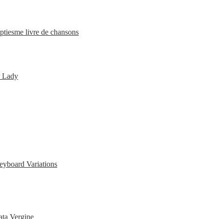
ptiesme livre de chansons
r Lady
eyboard Variations
ata Vergine