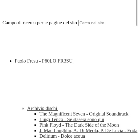
Campo di ricerca per le pagine del sito
Paolo Fresu - P60LO FR3SU
Archivio dischi
The Magnificent Seven - Original Soundtrack
Luigi Tenco - Se stasera sono qui
Pink Floyd - The Dark Side of the Moon
J. Mac Laughlin, A. Di Meola, P. De Lucia - Frida
Delirium - Dolce acqua