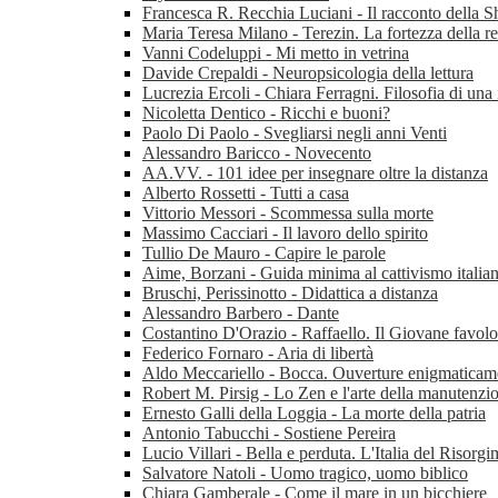
Francesca R. Recchia Luciani - Il racconto della S
Maria Teresa Milano - Terezin. La fortezza della r
Vanni Codeluppi - Mi metto in vetrina
Davide Crepaldi - Neuropsicologia della lettura
Lucrezia Ercoli - Chiara Ferragni. Filosofia di una
Nicoletta Dentico - Ricchi e buoni?
Paolo Di Paolo - Svegliarsi negli anni Venti
Alessandro Baricco - Novecento
AA.VV. - 101 idee per insegnare oltre la distanza
Alberto Rossetti - Tutti a casa
Vittorio Messori - Scommessa sulla morte
Massimo Cacciari - Il lavoro dello spirito
Tullio De Mauro - Capire le parole
Aime, Borzani - Guida minima al cattivismo italia
Bruschi, Perissinotto - Didattica a distanza
Alessandro Barbero - Dante
Costantino D'Orazio - Raffaello. Il Giovane favol
Federico Fornaro - Aria di libertà
Aldo Meccariello - Bocca. Ouverture enigmaticam
Robert M. Pirsig - Lo Zen e l'arte della manutenzio
Ernesto Galli della Loggia - La morte della patria
Antonio Tabucchi - Sostiene Pereira
Lucio Villari - Bella e perduta. L'Italia del Risorg
Salvatore Natoli - Uomo tragico, uomo biblico
Chiara Gamberale - Come il mare in un bicchiere