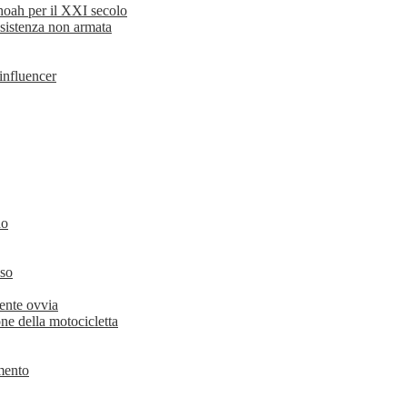
hoah per il XXI secolo
esistenza non armata
 influencer
no
oso
ente ovvia
ne della motocicletta
imento