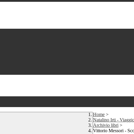
Home
>
Natalino Irti - Viaggio
Archivio libri
>
Vittorio Messori - S