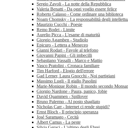
Sergio Zavoli - La notte della Repubblica
Valeria Benatti - Da oggi voglio essere felice
Roberto Calasso - Come ordinare una biblioteca
Noam Chomsky - La responsabilità degli intellettua
Maurizio Cucchi - Poesie
Remo Bodei - Limite
Aurelio Picca - L'esame di maturità
Giorgio Agamben - Studiolo
Epicuro - Lettera a Meneceo
Gianni Rodari - Favole al telefono
Giovanni Papini - Gli imbecilli
Sebastiano Vassalli - Marco e Mattio
Vasco Pratolini - Cronaca familiare
Tim Harford - Elogio dell'errore
Gad Lerner, Laura Gnocchi - Noi partigiani
Massimo Lugli - Il giallo Pasolini
Marie-Monique Robin - Il mondo secondo Monsa
Giorgio Nardone - Paura, panico, fobie
David Quammen - Spillover
Bruno Palermo - Al posto sbagliato
Nicholas Carr - Internet ci rende stupidi?
Ernst Bloch - Il principio speranza
José Saramago - Cecità
Albert Camus - La peste
Silvia Geraci - L'ultimo degli Ebrei