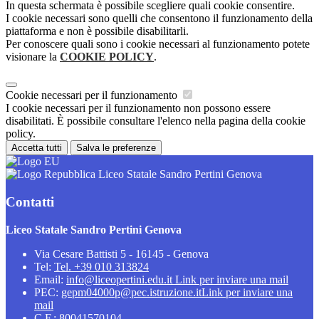
In questa schermata è possibile scegliere quali cookie consentire.
I cookie necessari sono quelli che consentono il funzionamento della
piattaforma e non è possibile disabilitarli.
Per conoscere quali sono i cookie necessari al funzionamento potete
visionare la
COOKIE POLICY
.
Cookie necessari per il funzionamento
I cookie necessari per il funzionamento non possono essere
disabilitati. È possibile consultare l'elenco nella pagina della cookie
policy.
Accetta tutti
Salva le preferenze
Liceo Statale Sandro Pertini Genova
Contatti
Liceo Statale Sandro Pertini Genova
Via Cesare Battisti 5 - 16145 - Genova
Tel:
Tel. +39 010 313824
Email:
info@liceopertini.edu.it
Link per inviare una mail
PEC:
gepm04000p@pec.istruzione.it
Link per inviare una
mail
C.F.: 80041570104