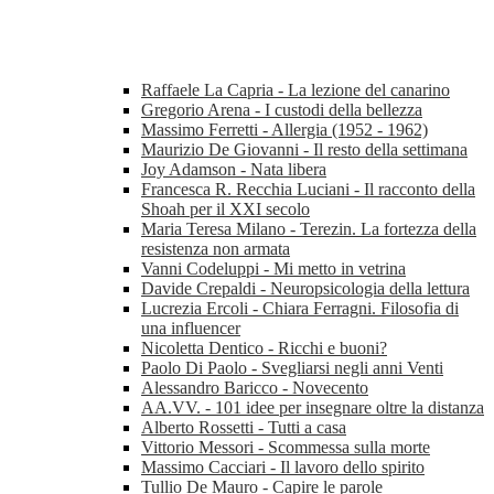
Raffaele La Capria - La lezione del canarino
Gregorio Arena - I custodi della bellezza
Massimo Ferretti - Allergia (1952 - 1962)
Maurizio De Giovanni - Il resto della settimana
Joy Adamson - Nata libera
Francesca R. Recchia Luciani - Il racconto della
Shoah per il XXI secolo
Maria Teresa Milano - Terezin. La fortezza della
resistenza non armata
Vanni Codeluppi - Mi metto in vetrina
Davide Crepaldi - Neuropsicologia della lettura
Lucrezia Ercoli - Chiara Ferragni. Filosofia di
una influencer
Nicoletta Dentico - Ricchi e buoni?
Paolo Di Paolo - Svegliarsi negli anni Venti
Alessandro Baricco - Novecento
AA.VV. - 101 idee per insegnare oltre la distanza
Alberto Rossetti - Tutti a casa
Vittorio Messori - Scommessa sulla morte
Massimo Cacciari - Il lavoro dello spirito
Tullio De Mauro - Capire le parole