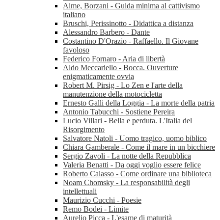
Aime, Borzani - Guida minima al cattivismo
italiano
Bruschi, Perissinotto - Didattica a distanza
Alessandro Barbero - Dante
Costantino D'Orazio - Raffaello. Il Giovane
favoloso
Federico Fornaro - Aria di libertà
Aldo Meccariello - Bocca. Ouverture
enigmaticamente ovvia
Robert M. Pirsig - Lo Zen e l'arte della
manutenzione della motocicletta
Ernesto Galli della Loggia - La morte della patria
Antonio Tabucchi - Sostiene Pereira
Lucio Villari - Bella e perduta. L'Italia del
Risorgimento
Salvatore Natoli - Uomo tragico, uomo biblico
Chiara Gamberale - Come il mare in un bicchiere
Sergio Zavoli - La notte della Repubblica
Valeria Benatti - Da oggi voglio essere felice
Roberto Calasso - Come ordinare una biblioteca
Noam Chomsky - La responsabilità degli
intellettuali
Maurizio Cucchi - Poesie
Remo Bodei - Limite
Aurelio Picca - L'esame di maturità