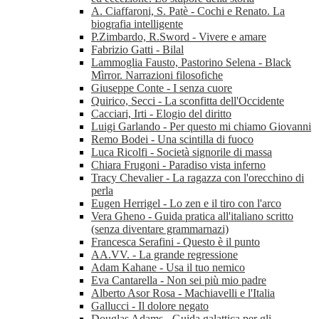
A. Ciaffaroni, S. Patè - Cochi e Renato. La
biografia intelligente
P.Zimbardo, R.Sword - Vivere e amare
Fabrizio Gatti - Bilal
Lammoglia Fausto, Pastorino Selena - Black
Mìrror. Narrazioni filosofiche
Giuseppe Conte - I senza cuore
Quirico, Secci - La sconfitta dell'Occidente
Cacciari, Irti - Elogio del diritto
Luigi Garlando - Per questo mi chiamo Giovanni
Remo Bodei - Una scintilla di fuoco
Luca Ricolfi - Società signorile di massa
Chiara Frugoni - Paradiso vista inferno
Tracy Chevalier - La ragazza con l'orecchino di
perla
Eugen Herrigel - Lo zen e il tiro con l'arco
Vera Gheno - Guida pratica all'italiano scritto
(senza diventare grammarnazi)
Francesca Serafini - Questo è il punto
AA.VV. - La grande regressione
Adam Kahane - Usa il tuo nemico
Eva Cantarella - Non sei più mio padre
Alberto Asor Rosa - Machiavelli e l'Italia
Gallucci - Il dolore negato
Douglas Adams - Guida galattica per gli