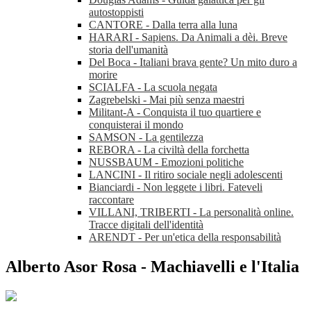
autostoppisti
CANTORE - Dalla terra alla luna
HARARI - Sapiens. Da Animali a dèi. Breve
storia dell'umanità
Del Boca - Italiani brava gente? Un mito duro a
morire
SCIALFA - La scuola negata
Zagrebelski - Mai più senza maestri
Militant-A - Conquista il tuo quartiere e
conquisterai il mondo
SAMSON - La gentilezza
REBORA - La civiltà della forchetta
NUSSBAUM - Emozioni politiche
LANCINI - Il ritiro sociale negli adolescenti
Bianciardi - Non leggete i libri. Fateveli
raccontare
VILLANI, TRIBERTI - La personalità online.
Tracce digitali dell'identità
ARENDT - Per un'etica della responsabilità
Alberto Asor Rosa - Machiavelli e l'Italia