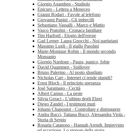
Giorgio Agamben - Studiolo
Epicuro - Lettera a Meneceo
Gianni Rodari - Favole al telefono
Giovanni Papini - Gli imbecilli
Sebastiano Vassalli - Marco e Mattio
Vasco Pratolini - Cronaca familiare
Tim Harford - Elogio dell'errore
Gad Lerner, Laura Gnocchi - Noi partigiani
Massimo Lugli - Il giallo Pasolini
Marie-Monique Robin - Il mondo secondo
Monsanto
Giorgio Nardone - Paura, panico, fobie
David Quammen - Spillover
Bruno Palermo - Al posto sbagliato
Nicholas Carr - Internet ci rende stupidi?
Ernst Bloch - Il principio speranza
José Saramago - Cecità
Albert Camus - La peste
Silvia Geraci - L'ultimo degli Ebrei
Diego Zandel - I testimoni muti
Johann Chapoutot - Controllare e distruggere
Andra Bucci, Tatiana Bucci, Alessandra Viola -
Storia di Sergio
Rosaria Catanoso - Hannah Arendt. Imprevisto
ed eccezione. Lo stupore della storia