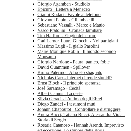
Giorgio Agamben - Studiolo
Epicuro - Lettera a Meneceo
Gianni Rodari - Favole al telefono
Giovanni Papini - Gli imbecilli
Sebastiano Vassalli - Marco e Mattio
Vasco Pratolini - Cronaca familiare
Tim Harford - Elogio dell'errore
Gad Lerner, Laura Gnocchi - Noi partigiani
Massimo Lugli - Il giallo Pasolini
Marie-Monique Robin - Il mondo secondo
Monsanto
Giorgio Nardone - Paura, panico, fobie
David Quammen - Spillover
Bruno Palermo - Al posto sbagliato
Nicholas Carr - Internet ci rende stupidi?
Ernst Bloch - Il principio speranza
José Saramago - Cecità
Albert Camus - La peste
Silvia Geraci - L'ultimo degli Ebrei
Diego Zandel - I testimoni muti
Johann Chapoutot - Controllare e distruggere
Andra Bucci, Tatiana Bucci, Alessandra Viola -
Storia di Sergio
Rosaria Catanoso - Hannah Arendt. Imprevisto
ed eccezione. Lo stupore della storia