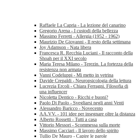
Raffaele La Capria - La lezione del canarino
Gregorio Arena - I custodi della bellezza
Massimo Ferretti - Allergia (1952 - 1962)
Maurizio De Giovanni - Il resto della settimana
Joy Adamson - Nata libera
Francesca R. Recchia Luciani - Il racconto della
Shoah per il XXI secolo
Maria Teresa Milano - Terezin. La fortezza della
resistenza non armata
Vanni Codeluppi - Mi metto in vetrina
Davide Crepaldi - Neuropsicologia della lettura
Lucrezia Ercoli - Chiara Ferragni. Filosofia di
una influencer
Nicoletta Dentico - Ricchi e buoni?
Paolo Di Paolo - Svegliarsi negli anni Venti
Alessandro Baricco - Novecento
AA.VV. - 101 idee per insegnare oltre la distanza
Alberto Rossetti - Tutti a casa
Vittorio Messori - Scommessa sulla morte
Massimo Cacciari - Il lavoro dello spirito
Tullio De Mauro - Capire le parole