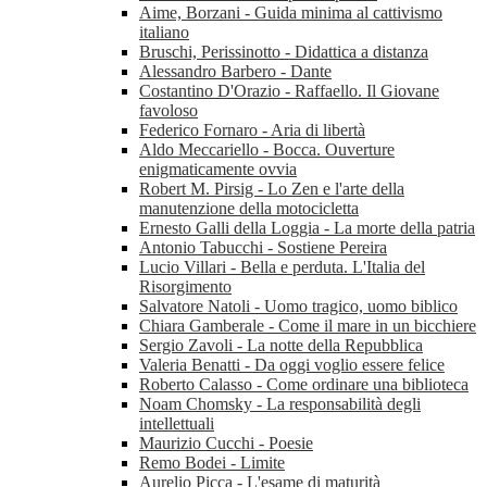
Aime, Borzani - Guida minima al cattivismo
italiano
Bruschi, Perissinotto - Didattica a distanza
Alessandro Barbero - Dante
Costantino D'Orazio - Raffaello. Il Giovane
favoloso
Federico Fornaro - Aria di libertà
Aldo Meccariello - Bocca. Ouverture
enigmaticamente ovvia
Robert M. Pirsig - Lo Zen e l'arte della
manutenzione della motocicletta
Ernesto Galli della Loggia - La morte della patria
Antonio Tabucchi - Sostiene Pereira
Lucio Villari - Bella e perduta. L'Italia del
Risorgimento
Salvatore Natoli - Uomo tragico, uomo biblico
Chiara Gamberale - Come il mare in un bicchiere
Sergio Zavoli - La notte della Repubblica
Valeria Benatti - Da oggi voglio essere felice
Roberto Calasso - Come ordinare una biblioteca
Noam Chomsky - La responsabilità degli
intellettuali
Maurizio Cucchi - Poesie
Remo Bodei - Limite
Aurelio Picca - L'esame di maturità