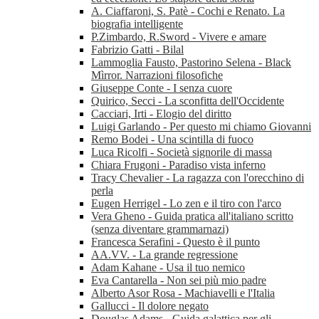
A. Ciaffaroni, S. Patè - Cochi e Renato. La
biografia intelligente
P.Zimbardo, R.Sword - Vivere e amare
Fabrizio Gatti - Bilal
Lammoglia Fausto, Pastorino Selena - Black
Mìrror. Narrazioni filosofiche
Giuseppe Conte - I senza cuore
Quirico, Secci - La sconfitta dell'Occidente
Cacciari, Irti - Elogio del diritto
Luigi Garlando - Per questo mi chiamo Giovanni
Remo Bodei - Una scintilla di fuoco
Luca Ricolfi - Società signorile di massa
Chiara Frugoni - Paradiso vista inferno
Tracy Chevalier - La ragazza con l'orecchino di
perla
Eugen Herrigel - Lo zen e il tiro con l'arco
Vera Gheno - Guida pratica all'italiano scritto
(senza diventare grammarnazi)
Francesca Serafini - Questo è il punto
AA.VV. - La grande regressione
Adam Kahane - Usa il tuo nemico
Eva Cantarella - Non sei più mio padre
Alberto Asor Rosa - Machiavelli e l'Italia
Gallucci - Il dolore negato
Douglas Adams - Guida galattica per gli