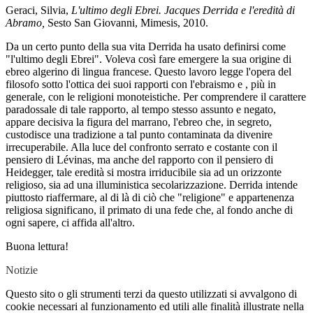
Geraci, Silvia,
L'ultimo degli Ebrei. Jacques Derrida e l'eredità di
Abramo,
Sesto San Giovanni, Mimesis, 2010.
Da un certo punto della sua vita Derrida ha usato definirsi come
"l'ultimo degli Ebrei". Voleva così fare emergere la sua origine di
ebreo algerino di lingua francese. Questo lavoro legge l'opera del
filosofo sotto l'ottica dei suoi rapporti con l'ebraismo e , più in
generale, con le religioni monoteistiche. Per comprendere il carattere
paradossale di tale rapporto, al tempo stesso assunto e negato,
appare decisiva la figura del marrano, l'ebreo che, in segreto,
custodisce una tradizione a tal punto contaminata da divenire
irrecuperabile. Alla luce del confronto serrato e costante con il
pensiero di Lévinas, ma anche del rapporto con il pensiero di
Heidegger, tale eredità si mostra irriducibile sia ad un orizzonte
religioso, sia ad una illuministica secolarizzazione. Derrida intende
piuttosto riaffermare, al di là di ciò che "religione" e appartenenza
religiosa significano, il primato di una fede che, al fondo anche di
ogni sapere, ci affida all'altro.
Buona lettura!
Notizie
Questo sito o gli strumenti terzi da questo utilizzati si avvalgono di
cookie necessari al funzionamento ed utili alle finalità illustrate nella