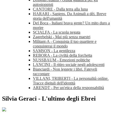
autostoppisti
CANTORE - Dalla terra alla luna
HARARI - Sapiens. Da Animali a dèi. Breve
storia dell'umanità
Del Boca - Italiani brava gente? Un mito duro a
morire
SCIALFA - La scuola negata
Zagrebelski - Mai più senza maestri
Militant-A - Conquista il tuo quartiere e
conquisterai il mondo
SAMSON - La gentilezza
REBORA - La civiltà della forchetta
NUSSBAUM - Emozioni politiche
LANCINI - Il ritiro sociale negli adolescenti
Bianciardi - Non leggete i libri. Fateveli
raccontare
VILLANI, TRIBERTI - La personalità online.
Tracce digitali dell'identità
ARENDT - Per un'etica della responsabilità
Silvia Geraci - L'ultimo degli Ebrei