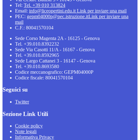
Tel:
Tel. +39 010 313824
Email:
info@liceopertini.edu.it
Link per inviare una mail
PEC:
gepm04000p@pec.istruzione.it
Link per inviare una
mail
C.F.: 80041570104
Sede Corso Magenta 2A - 16125 - Genova
Tel. +39.010.8392232
Sede Via Casotti 11/A - 16167 - Genova
Tel. +39.010.8592965
Sede Largo Cattanei 3 - 16147 - Genova
Tel. +39.010.8693580
Codice meccanografico: GEPM04000P
Codice fiscale: 80041570104
Seguici su
Twitter
Sezione Link Utili
Cookie policy
Note legali
Informativa Privacy