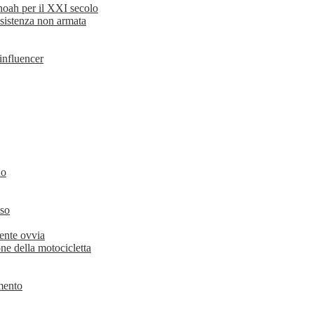
hoah per il XXI secolo
esistenza non armata
 influencer
no
oso
ente ovvia
ne della motocicletta
imento