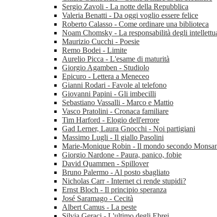
Sergio Zavoli - La notte della Repubblica
Valeria Benatti - Da oggi voglio essere felice
Roberto Calasso - Come ordinare una biblioteca
Noam Chomsky - La responsabilità degli intellettua
Maurizio Cucchi - Poesie
Remo Bodei - Limite
Aurelio Picca - L'esame di maturità
Giorgio Agamben - Studiolo
Epicuro - Lettera a Meneceo
Gianni Rodari - Favole al telefono
Giovanni Papini - Gli imbecilli
Sebastiano Vassalli - Marco e Mattio
Vasco Pratolini - Cronaca familiare
Tim Harford - Elogio dell'errore
Gad Lerner, Laura Gnocchi - Noi partigiani
Massimo Lugli - Il giallo Pasolini
Marie-Monique Robin - Il mondo secondo Monsa
Giorgio Nardone - Paura, panico, fobie
David Quammen - Spillover
Bruno Palermo - Al posto sbagliato
Nicholas Carr - Internet ci rende stupidi?
Ernst Bloch - Il principio speranza
José Saramago - Cecità
Albert Camus - La peste
Silvia Geraci - L'ultimo degli Ebrei