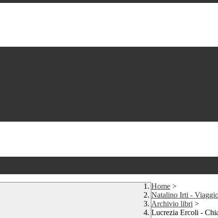
Home
>
Natalino Irti - Viaggio
Archivio libri
>
Lucrezia Ercoli - Chia