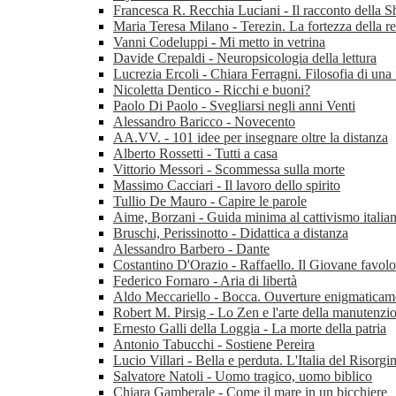
Francesca R. Recchia Luciani - Il racconto della S
Maria Teresa Milano - Terezin. La fortezza della r
Vanni Codeluppi - Mi metto in vetrina
Davide Crepaldi - Neuropsicologia della lettura
Lucrezia Ercoli - Chiara Ferragni. Filosofia di una
Nicoletta Dentico - Ricchi e buoni?
Paolo Di Paolo - Svegliarsi negli anni Venti
Alessandro Baricco - Novecento
AA.VV. - 101 idee per insegnare oltre la distanza
Alberto Rossetti - Tutti a casa
Vittorio Messori - Scommessa sulla morte
Massimo Cacciari - Il lavoro dello spirito
Tullio De Mauro - Capire le parole
Aime, Borzani - Guida minima al cattivismo italia
Bruschi, Perissinotto - Didattica a distanza
Alessandro Barbero - Dante
Costantino D'Orazio - Raffaello. Il Giovane favol
Federico Fornaro - Aria di libertà
Aldo Meccariello - Bocca. Ouverture enigmaticam
Robert M. Pirsig - Lo Zen e l'arte della manutenzio
Ernesto Galli della Loggia - La morte della patria
Antonio Tabucchi - Sostiene Pereira
Lucio Villari - Bella e perduta. L'Italia del Risorg
Salvatore Natoli - Uomo tragico, uomo biblico
Chiara Gamberale - Come il mare in un bicchiere