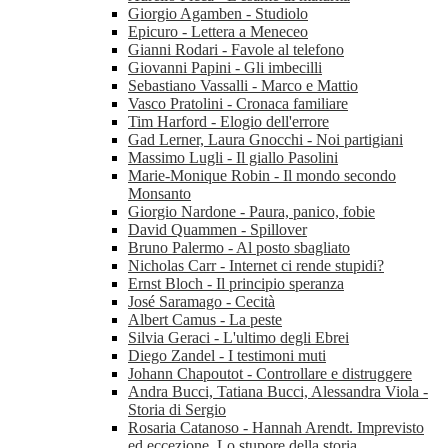
Giorgio Agamben - Studiolo
Epicuro - Lettera a Meneceo
Gianni Rodari - Favole al telefono
Giovanni Papini - Gli imbecilli
Sebastiano Vassalli - Marco e Mattio
Vasco Pratolini - Cronaca familiare
Tim Harford - Elogio dell'errore
Gad Lerner, Laura Gnocchi - Noi partigiani
Massimo Lugli - Il giallo Pasolini
Marie-Monique Robin - Il mondo secondo
Monsanto
Giorgio Nardone - Paura, panico, fobie
David Quammen - Spillover
Bruno Palermo - Al posto sbagliato
Nicholas Carr - Internet ci rende stupidi?
Ernst Bloch - Il principio speranza
José Saramago - Cecità
Albert Camus - La peste
Silvia Geraci - L'ultimo degli Ebrei
Diego Zandel - I testimoni muti
Johann Chapoutot - Controllare e distruggere
Andra Bucci, Tatiana Bucci, Alessandra Viola -
Storia di Sergio
Rosaria Catanoso - Hannah Arendt. Imprevisto
ed eccezione. Lo stupore della storia