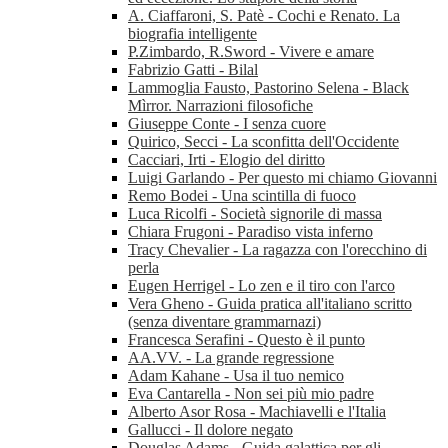
A. Ciaffaroni, S. Patè - Cochi e Renato. La
biografia intelligente
P.Zimbardo, R.Sword - Vivere e amare
Fabrizio Gatti - Bilal
Lammoglia Fausto, Pastorino Selena - Black
Mìrror. Narrazioni filosofiche
Giuseppe Conte - I senza cuore
Quirico, Secci - La sconfitta dell'Occidente
Cacciari, Irti - Elogio del diritto
Luigi Garlando - Per questo mi chiamo Giovanni
Remo Bodei - Una scintilla di fuoco
Luca Ricolfi - Società signorile di massa
Chiara Frugoni - Paradiso vista inferno
Tracy Chevalier - La ragazza con l'orecchino di
perla
Eugen Herrigel - Lo zen e il tiro con l'arco
Vera Gheno - Guida pratica all'italiano scritto
(senza diventare grammarnazi)
Francesca Serafini - Questo è il punto
AA.VV. - La grande regressione
Adam Kahane - Usa il tuo nemico
Eva Cantarella - Non sei più mio padre
Alberto Asor Rosa - Machiavelli e l'Italia
Gallucci - Il dolore negato
Douglas Adams - Guida galattica per gli