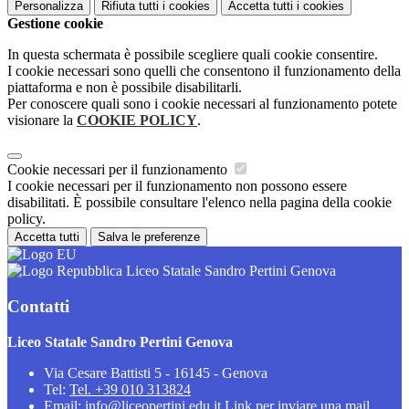
Personalizza
Rifiuta tutti
i cookies
Accetta tutti
i cookies
Gestione cookie
In questa schermata è possibile scegliere quali cookie consentire.
I cookie necessari sono quelli che consentono il funzionamento della
piattaforma e non è possibile disabilitarli.
Per conoscere quali sono i cookie necessari al funzionamento potete
visionare la
COOKIE POLICY
.
Cookie necessari per il funzionamento
I cookie necessari per il funzionamento non possono essere
disabilitati. È possibile consultare l'elenco nella pagina della cookie
policy.
Accetta tutti
Salva le preferenze
Liceo Statale Sandro Pertini Genova
Contatti
Liceo Statale Sandro Pertini Genova
Via Cesare Battisti 5 - 16145 - Genova
Tel:
Tel. +39 010 313824
Email:
info@liceopertini.edu.it
Link per inviare una mail