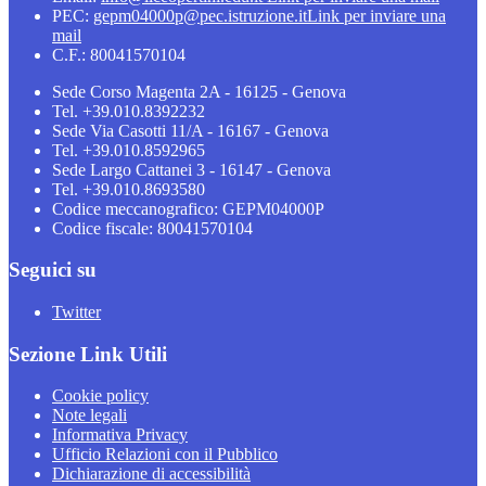
PEC:
gepm04000p@pec.istruzione.it
Link per inviare una
mail
C.F.: 80041570104
Sede Corso Magenta 2A - 16125 - Genova
Tel. +39.010.8392232
Sede Via Casotti 11/A - 16167 - Genova
Tel. +39.010.8592965
Sede Largo Cattanei 3 - 16147 - Genova
Tel. +39.010.8693580
Codice meccanografico: GEPM04000P
Codice fiscale: 80041570104
Seguici su
Twitter
Sezione Link Utili
Cookie policy
Note legali
Informativa Privacy
Ufficio Relazioni con il Pubblico
Dichiarazione di accessibilità