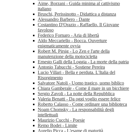
Aime, Borzani - Guida minima al cattivismo
italiano
Bruschi, Perissinotto - Didattica a distanza
Alessandro Barbero - Dante
Costantino D'Orazio - Raffaello. Il Giovane
favoloso
Federico Fornaro - Aria di libertà
Aldo Meccariello - Bocca. Ouverture
enigmaticamente ovvia
Robert M. Pirsig - Lo Zen e l'arte della
manutenzione della motocicletta
Ernesto Galli della Loggia - La morte della patria
Antonio Tabucchi - Sostiene Pereira
Lucio Villari - Bella e perduta. L'Italia del
Risorgimento
Salvatore Natoli - Uomo tragico, uomo biblico
Chiara Gamberale - Come il mare in un bicchiere
Sergio Zavoli - La notte della Repubblica
Valeria Benatti - Da oggi voglio essere felice
Roberto Calasso - Come ordinare una biblioteca
Noam Chomsky - La responsabilità degli
intellettuali
Maurizio Cucchi - Poesie
Remo Bodei - Limite
Aurelio Picca - L'esame di maturità