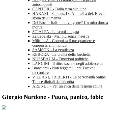
autostoppisti
CANTORE - Dalla terra alla luna
HARARI - Sapiens. Da Animali a dèi. Breve
storia dell'umanità
Del Boca - Italiani brava gente? Un mito duro a
morire
SCIALFA - La scuola negata
Zagrebelski - Mai più senza maestri
Militant-A - Conquista il tuo quartiere e
conquisterai il mondo
SAMSON - La gentilezza
REBORA - La civiltà della forchetta
NUSSBAUM - Emozioni politiche
LANCINI - Il ritiro sociale negli adolescenti
Bianciardi - Non leggete i libri. Fateveli
raccontare
VILLANI, TRIBERTI - La personalità online.
Tracce digitali dell'identità
ARENDT - Per un'etica della responsabilità
Giorgio Nardone - Paura, panico, fobie