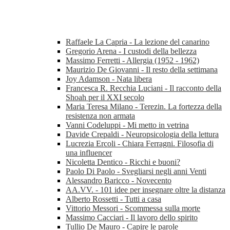
Raffaele La Capria - La lezione del canarino
Gregorio Arena - I custodi della bellezza
Massimo Ferretti - Allergia (1952 - 1962)
Maurizio De Giovanni - Il resto della settimana
Joy Adamson - Nata libera
Francesca R. Recchia Luciani - Il racconto della
Shoah per il XXI secolo
Maria Teresa Milano - Terezin. La fortezza della
resistenza non armata
Vanni Codeluppi - Mi metto in vetrina
Davide Crepaldi - Neuropsicologia della lettura
Lucrezia Ercoli - Chiara Ferragni. Filosofia di
una influencer
Nicoletta Dentico - Ricchi e buoni?
Paolo Di Paolo - Svegliarsi negli anni Venti
Alessandro Baricco - Novecento
AA.VV. - 101 idee per insegnare oltre la distanza
Alberto Rossetti - Tutti a casa
Vittorio Messori - Scommessa sulla morte
Massimo Cacciari - Il lavoro dello spirito
Tullio De Mauro - Capire le parole