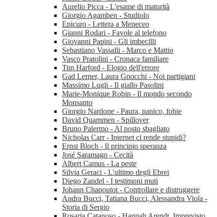
Aurelio Picca - L'esame di maturità
Giorgio Agamben - Studiolo
Epicuro - Lettera a Meneceo
Gianni Rodari - Favole al telefono
Giovanni Papini - Gli imbecilli
Sebastiano Vassalli - Marco e Mattio
Vasco Pratolini - Cronaca familiare
Tim Harford - Elogio dell'errore
Gad Lerner, Laura Gnocchi - Noi partigiani
Massimo Lugli - Il giallo Pasolini
Marie-Monique Robin - Il mondo secondo
Monsanto
Giorgio Nardone - Paura, panico, fobie
David Quammen - Spillover
Bruno Palermo - Al posto sbagliato
Nicholas Carr - Internet ci rende stupidi?
Ernst Bloch - Il principio speranza
José Saramago - Cecità
Albert Camus - La peste
Silvia Geraci - L'ultimo degli Ebrei
Diego Zandel - I testimoni muti
Johann Chapoutot - Controllare e distruggere
Andra Bucci, Tatiana Bucci, Alessandra Viola -
Storia di Sergio
Rosaria Catanoso - Hannah Arendt. Imprevisto