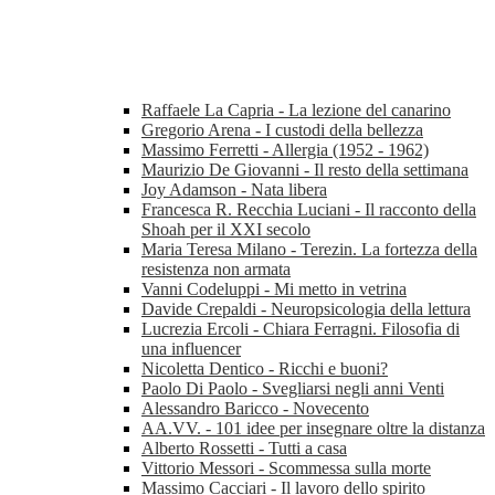
Raffaele La Capria - La lezione del canarino
Gregorio Arena - I custodi della bellezza
Massimo Ferretti - Allergia (1952 - 1962)
Maurizio De Giovanni - Il resto della settimana
Joy Adamson - Nata libera
Francesca R. Recchia Luciani - Il racconto della
Shoah per il XXI secolo
Maria Teresa Milano - Terezin. La fortezza della
resistenza non armata
Vanni Codeluppi - Mi metto in vetrina
Davide Crepaldi - Neuropsicologia della lettura
Lucrezia Ercoli - Chiara Ferragni. Filosofia di
una influencer
Nicoletta Dentico - Ricchi e buoni?
Paolo Di Paolo - Svegliarsi negli anni Venti
Alessandro Baricco - Novecento
AA.VV. - 101 idee per insegnare oltre la distanza
Alberto Rossetti - Tutti a casa
Vittorio Messori - Scommessa sulla morte
Massimo Cacciari - Il lavoro dello spirito