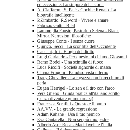
ed eccezione. Lo stupore della storia
A. Ciaffaroni, S. Patè - Cochi e Renato. La
biografia intelligente
P.Zimbardo, R.Sword - Vivere e amare
Fabrizio Gatti - Bilal
Lammoglia Fausto, Pastorino Selena - Black
Mìrror. Narrazioni filosofiche
Giuseppe Conte - I senza cuore
Quirico, Secci - La sconfitta dell'Occidente
Cacciari, Irti - Elogio del diritto
Luigi Garlando - Per questo mi chiamo Giovanni
Remo Bodei - Una scintilla di fuoco
Luca Ricolfi - Società signorile di massa
Chiara Frugoni - Paradiso vista inferno
Tracy Chevalier - La ragazza con l'orecchino di
perla
Eugen Herrigel - Lo zen e il tiro con l'arco
Vera Gheno - Guida pratica all'italiano scritto
(senza diventare grammarnazi)
Francesca Serafini - Questo è il punto
AA.VV. - La grande regressione
Adam Kahane - Usa il tuo nemico
Eva Cantarella - Non sei più mio padre
Alberto Asor Rosa - Machiavelli e l'Italia
Gallucci - Il dolore negato