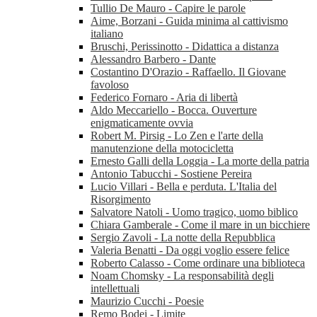
Tullio De Mauro - Capire le parole
Aime, Borzani - Guida minima al cattivismo
italiano
Bruschi, Perissinotto - Didattica a distanza
Alessandro Barbero - Dante
Costantino D'Orazio - Raffaello. Il Giovane
favoloso
Federico Fornaro - Aria di libertà
Aldo Meccariello - Bocca. Ouverture
enigmaticamente ovvia
Robert M. Pirsig - Lo Zen e l'arte della
manutenzione della motocicletta
Ernesto Galli della Loggia - La morte della patria
Antonio Tabucchi - Sostiene Pereira
Lucio Villari - Bella e perduta. L'Italia del
Risorgimento
Salvatore Natoli - Uomo tragico, uomo biblico
Chiara Gamberale - Come il mare in un bicchiere
Sergio Zavoli - La notte della Repubblica
Valeria Benatti - Da oggi voglio essere felice
Roberto Calasso - Come ordinare una biblioteca
Noam Chomsky - La responsabilità degli
intellettuali
Maurizio Cucchi - Poesie
Remo Bodei - Limite