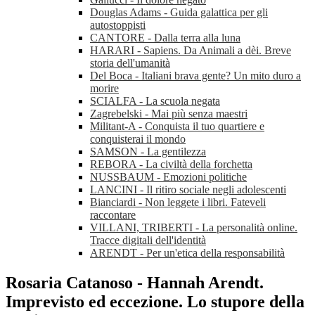
Douglas Adams - Guida galattica per gli
autostoppisti
CANTORE - Dalla terra alla luna
HARARI - Sapiens. Da Animali a dèi. Breve
storia dell'umanità
Del Boca - Italiani brava gente? Un mito duro a
morire
SCIALFA - La scuola negata
Zagrebelski - Mai più senza maestri
Militant-A - Conquista il tuo quartiere e
conquisterai il mondo
SAMSON - La gentilezza
REBORA - La civiltà della forchetta
NUSSBAUM - Emozioni politiche
LANCINI - Il ritiro sociale negli adolescenti
Bianciardi - Non leggete i libri. Fateveli
raccontare
VILLANI, TRIBERTI - La personalità online.
Tracce digitali dell'identità
ARENDT - Per un'etica della responsabilità
Rosaria Catanoso - Hannah Arendt.
Imprevisto ed eccezione. Lo stupore della