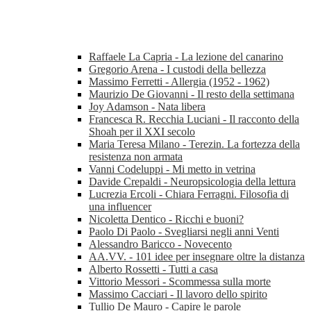
Raffaele La Capria - La lezione del canarino
Gregorio Arena - I custodi della bellezza
Massimo Ferretti - Allergia (1952 - 1962)
Maurizio De Giovanni - Il resto della settimana
Joy Adamson - Nata libera
Francesca R. Recchia Luciani - Il racconto della
Shoah per il XXI secolo
Maria Teresa Milano - Terezin. La fortezza della
resistenza non armata
Vanni Codeluppi - Mi metto in vetrina
Davide Crepaldi - Neuropsicologia della lettura
Lucrezia Ercoli - Chiara Ferragni. Filosofia di
una influencer
Nicoletta Dentico - Ricchi e buoni?
Paolo Di Paolo - Svegliarsi negli anni Venti
Alessandro Baricco - Novecento
AA.VV. - 101 idee per insegnare oltre la distanza
Alberto Rossetti - Tutti a casa
Vittorio Messori - Scommessa sulla morte
Massimo Cacciari - Il lavoro dello spirito
Tullio De Mauro - Capire le parole