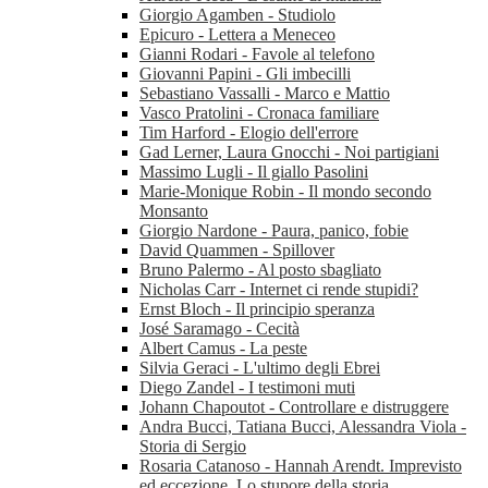
Giorgio Agamben - Studiolo
Epicuro - Lettera a Meneceo
Gianni Rodari - Favole al telefono
Giovanni Papini - Gli imbecilli
Sebastiano Vassalli - Marco e Mattio
Vasco Pratolini - Cronaca familiare
Tim Harford - Elogio dell'errore
Gad Lerner, Laura Gnocchi - Noi partigiani
Massimo Lugli - Il giallo Pasolini
Marie-Monique Robin - Il mondo secondo
Monsanto
Giorgio Nardone - Paura, panico, fobie
David Quammen - Spillover
Bruno Palermo - Al posto sbagliato
Nicholas Carr - Internet ci rende stupidi?
Ernst Bloch - Il principio speranza
José Saramago - Cecità
Albert Camus - La peste
Silvia Geraci - L'ultimo degli Ebrei
Diego Zandel - I testimoni muti
Johann Chapoutot - Controllare e distruggere
Andra Bucci, Tatiana Bucci, Alessandra Viola -
Storia di Sergio
Rosaria Catanoso - Hannah Arendt. Imprevisto
ed eccezione. Lo stupore della storia