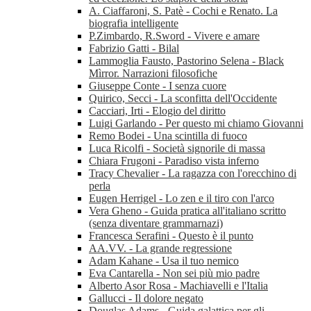
A. Ciaffaroni, S. Patè - Cochi e Renato. La
biografia intelligente
P.Zimbardo, R.Sword - Vivere e amare
Fabrizio Gatti - Bilal
Lammoglia Fausto, Pastorino Selena - Black
Mìrror. Narrazioni filosofiche
Giuseppe Conte - I senza cuore
Quirico, Secci - La sconfitta dell'Occidente
Cacciari, Irti - Elogio del diritto
Luigi Garlando - Per questo mi chiamo Giovanni
Remo Bodei - Una scintilla di fuoco
Luca Ricolfi - Società signorile di massa
Chiara Frugoni - Paradiso vista inferno
Tracy Chevalier - La ragazza con l'orecchino di
perla
Eugen Herrigel - Lo zen e il tiro con l'arco
Vera Gheno - Guida pratica all'italiano scritto
(senza diventare grammarnazi)
Francesca Serafini - Questo è il punto
AA.VV. - La grande regressione
Adam Kahane - Usa il tuo nemico
Eva Cantarella - Non sei più mio padre
Alberto Asor Rosa - Machiavelli e l'Italia
Gallucci - Il dolore negato
Douglas Adams - Guida galattica per gli