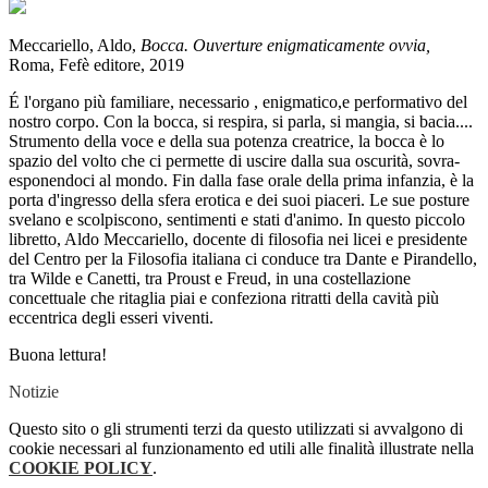
Meccariello, Aldo,
Bocca. Ouverture enigmaticamente ovvia,
Roma, Fefè editore, 2019
É l'organo più familiare, necessario , enigmatico,e performativo del
nostro corpo. Con la bocca, si respira, si parla, si mangia, si bacia....
Strumento della voce e della sua potenza creatrice, la bocca è lo
spazio del volto che ci permette di uscire dalla sua oscurità, sovra-
esponendoci al mondo. Fin dalla fase orale della prima infanzia, è la
porta d'ingresso della sfera erotica e dei suoi piaceri. Le sue posture
svelano e scolpiscono, sentimenti e stati d'animo. In questo piccolo
libretto, Aldo Meccariello, docente di filosofia nei licei e presidente
del Centro per la Filosofia italiana ci conduce tra Dante e Pirandello,
tra Wilde e Canetti, tra Proust e Freud, in una costellazione
concettuale che ritaglia piai e confeziona ritratti della cavità più
eccentrica degli esseri viventi.
Buona lettura!
Notizie
Questo sito o gli strumenti terzi da questo utilizzati si avvalgono di
cookie necessari al funzionamento ed utili alle finalità illustrate nella
COOKIE POLICY
.