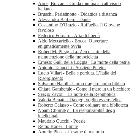
Aime, Borzani - Guida minima al cattivismo
italiano
Bruschi, Perissinotto - Didattica a distanza
Alessandro Barbero - Dante
Costantino D'Orazio - Raffaello. Il Giovane
favoloso
Federico Fornaro - Aria di libertà
Aldo Meccariello - Bocca. Ouverture
enigmaticamente ovvia
Robert M. Pirsig - Lo Zen e l'arte della
manutenzione della motocicletta
Ernesto Galli della Loggia - La morte della patria
Antonio Tabucchi - Sostiene Pereira
Lucio Villari - Bella e perduta. L'Italia del
Risorgimento
Salvatore Natoli - Uomo tragico, uomo biblico
Chiara Gamberale - Come il mare in un bicchiere
Sergio Zavoli - La notte della Repubblica
Valeria Benatti - Da oggi voglio essere felice
Roberto Calasso - Come ordinare una biblioteca
Noam Chomsky - La responsabilità degli
intellettuali
Maurizio Cucchi - Poesie
Remo Bodei - Limite
Aurelio Picca - L'esame di maturità