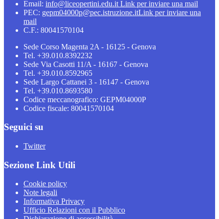
Email:
info@liceopertini.edu.it
Link per inviare una mail
PEC:
gepm04000p@pec.istruzione.it
Link per inviare una
mail
C.F.: 80041570104
Sede Corso Magenta 2A - 16125 - Genova
Tel. +39.010.8392232
Sede Via Casotti 11/A - 16167 - Genova
Tel. +39.010.8592965
Sede Largo Cattanei 3 - 16147 - Genova
Tel. +39.010.8693580
Codice meccanografico: GEPM04000P
Codice fiscale: 80041570104
Seguici su
Twitter
Sezione Link Utili
Cookie policy
Note legali
Informativa Privacy
Ufficio Relazioni con il Pubblico
Dichiarazione di accessibilità