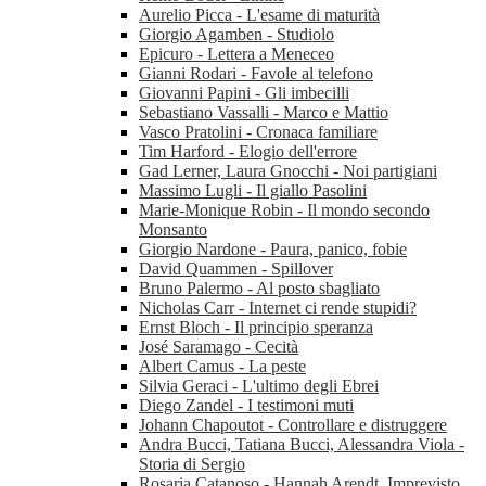
Aurelio Picca - L'esame di maturità
Giorgio Agamben - Studiolo
Epicuro - Lettera a Meneceo
Gianni Rodari - Favole al telefono
Giovanni Papini - Gli imbecilli
Sebastiano Vassalli - Marco e Mattio
Vasco Pratolini - Cronaca familiare
Tim Harford - Elogio dell'errore
Gad Lerner, Laura Gnocchi - Noi partigiani
Massimo Lugli - Il giallo Pasolini
Marie-Monique Robin - Il mondo secondo
Monsanto
Giorgio Nardone - Paura, panico, fobie
David Quammen - Spillover
Bruno Palermo - Al posto sbagliato
Nicholas Carr - Internet ci rende stupidi?
Ernst Bloch - Il principio speranza
José Saramago - Cecità
Albert Camus - La peste
Silvia Geraci - L'ultimo degli Ebrei
Diego Zandel - I testimoni muti
Johann Chapoutot - Controllare e distruggere
Andra Bucci, Tatiana Bucci, Alessandra Viola -
Storia di Sergio
Rosaria Catanoso - Hannah Arendt. Imprevisto