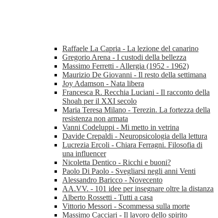
Raffaele La Capria - La lezione del canarino
Gregorio Arena - I custodi della bellezza
Massimo Ferretti - Allergia (1952 - 1962)
Maurizio De Giovanni - Il resto della settimana
Joy Adamson - Nata libera
Francesca R. Recchia Luciani - Il racconto della
Shoah per il XXI secolo
Maria Teresa Milano - Terezin. La fortezza della
resistenza non armata
Vanni Codeluppi - Mi metto in vetrina
Davide Crepaldi - Neuropsicologia della lettura
Lucrezia Ercoli - Chiara Ferragni. Filosofia di
una influencer
Nicoletta Dentico - Ricchi e buoni?
Paolo Di Paolo - Svegliarsi negli anni Venti
Alessandro Baricco - Novecento
AA.VV. - 101 idee per insegnare oltre la distanza
Alberto Rossetti - Tutti a casa
Vittorio Messori - Scommessa sulla morte
Massimo Cacciari - Il lavoro dello spirito