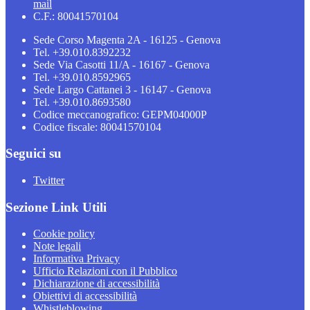
mail
C.F.: 80041570104
Sede Corso Magenta 2A - 16125 - Genova
Tel. +39.010.8392232
Sede Via Casotti 11/A - 16167 - Genova
Tel. +39.010.8592965
Sede Largo Cattanei 3 - 16147 - Genova
Tel. +39.010.8693580
Codice meccanografico: GEPM04000P
Codice fiscale: 80041570104
Seguici su
Twitter
Sezione Link Utili
Cookie policy
Note legali
Informativa Privacy
Ufficio Relazioni con il Pubblico
Dichiarazione di accessibilità
Obiettivi di accessibilità
Whistleblowing