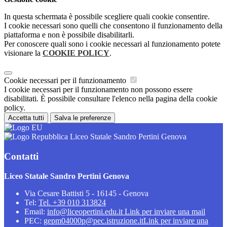
In questa schermata è possibile scegliere quali cookie consentire.
I cookie necessari sono quelli che consentono il funzionamento della
piattaforma e non è possibile disabilitarli.
Per conoscere quali sono i cookie necessari al funzionamento potete
visionare la
COOKIE POLICY
.
Cookie necessari per il funzionamento
I cookie necessari per il funzionamento non possono essere
disabilitati. È possibile consultare l'elenco nella pagina della cookie
policy.
Accetta tutti
Salva le preferenze
Liceo Statale Sandro Pertini Genova
Contatti
Liceo Statale Sandro Pertini Genova
Via Cesare Battisti 5 - 16145 - Genova
Tel:
Tel. +39 010 313824
Email:
info@liceopertini.edu.it
Link per inviare una mail
PEC:
gepm04000p@pec.istruzione.it
Link per inviare una