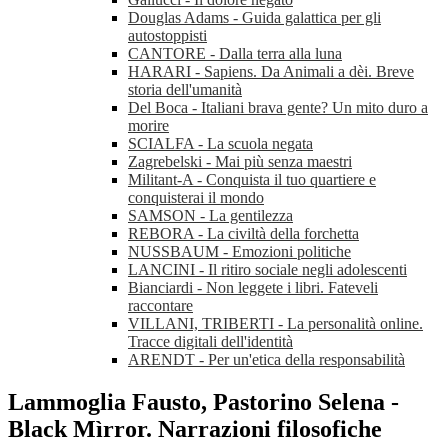
Douglas Adams - Guida galattica per gli
autostoppisti
CANTORE - Dalla terra alla luna
HARARI - Sapiens. Da Animali a dèi. Breve
storia dell'umanità
Del Boca - Italiani brava gente? Un mito duro a
morire
SCIALFA - La scuola negata
Zagrebelski - Mai più senza maestri
Militant-A - Conquista il tuo quartiere e
conquisterai il mondo
SAMSON - La gentilezza
REBORA - La civiltà della forchetta
NUSSBAUM - Emozioni politiche
LANCINI - Il ritiro sociale negli adolescenti
Bianciardi - Non leggete i libri. Fateveli
raccontare
VILLANI, TRIBERTI - La personalità online.
Tracce digitali dell'identità
ARENDT - Per un'etica della responsabilità
Lammoglia Fausto, Pastorino Selena -
Black Mìrror. Narrazioni filosofiche