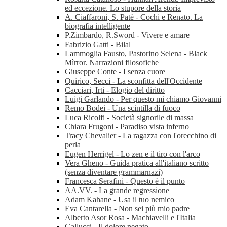
ed eccezione. Lo stupore della storia
A. Ciaffaroni, S. Patè - Cochi e Renato. La
biografia intelligente
P.Zimbardo, R.Sword - Vivere e amare
Fabrizio Gatti - Bilal
Lammoglia Fausto, Pastorino Selena - Black
Mìrror. Narrazioni filosofiche
Giuseppe Conte - I senza cuore
Quirico, Secci - La sconfitta dell'Occidente
Cacciari, Irti - Elogio del diritto
Luigi Garlando - Per questo mi chiamo Giovanni
Remo Bodei - Una scintilla di fuoco
Luca Ricolfi - Società signorile di massa
Chiara Frugoni - Paradiso vista inferno
Tracy Chevalier - La ragazza con l'orecchino di
perla
Eugen Herrigel - Lo zen e il tiro con l'arco
Vera Gheno - Guida pratica all'italiano scritto
(senza diventare grammarnazi)
Francesca Serafini - Questo è il punto
AA.VV. - La grande regressione
Adam Kahane - Usa il tuo nemico
Eva Cantarella - Non sei più mio padre
Alberto Asor Rosa - Machiavelli e l'Italia
Gallucci - Il dolore negato