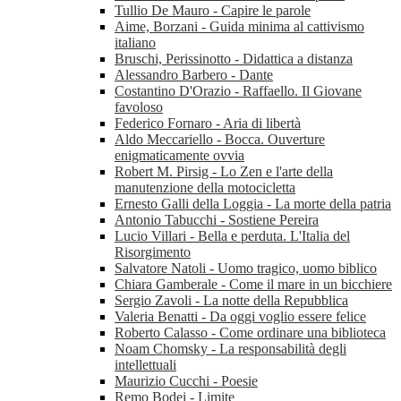
Tullio De Mauro - Capire le parole
Aime, Borzani - Guida minima al cattivismo
italiano
Bruschi, Perissinotto - Didattica a distanza
Alessandro Barbero - Dante
Costantino D'Orazio - Raffaello. Il Giovane
favoloso
Federico Fornaro - Aria di libertà
Aldo Meccariello - Bocca. Ouverture
enigmaticamente ovvia
Robert M. Pirsig - Lo Zen e l'arte della
manutenzione della motocicletta
Ernesto Galli della Loggia - La morte della patria
Antonio Tabucchi - Sostiene Pereira
Lucio Villari - Bella e perduta. L'Italia del
Risorgimento
Salvatore Natoli - Uomo tragico, uomo biblico
Chiara Gamberale - Come il mare in un bicchiere
Sergio Zavoli - La notte della Repubblica
Valeria Benatti - Da oggi voglio essere felice
Roberto Calasso - Come ordinare una biblioteca
Noam Chomsky - La responsabilità degli
intellettuali
Maurizio Cucchi - Poesie
Remo Bodei - Limite