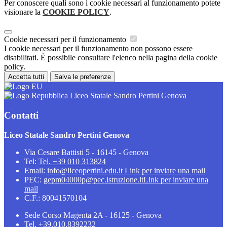
Per conoscere quali sono i cookie necessari al funzionamento potete
visionare la
COOKIE POLICY
.
Cookie necessari per il funzionamento
I cookie necessari per il funzionamento non possono essere
disabilitati. È possibile consultare l'elenco nella pagina della cookie
policy.
Accetta tutti
Salva le preferenze
Liceo Statale Sandro Pertini Genova
Contatti
Liceo Statale Sandro Pertini Genova
Via Cesare Battisti 5 - 16145 - Genova
Tel:
Tel. +39 010 313824
Email:
info@liceopertini.edu.it
Link per inviare una mail
PEC:
gepm04000p@pec.istruzione.it
Link per inviare una
mail
C.F.: 80041570104
Sede Corso Magenta 2A - 16125 - Genova
Tel. +39.010.8392232