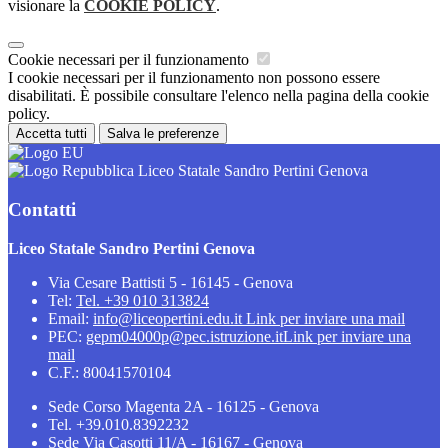
visionare la
COOKIE POLICY
.
Cookie necessari per il funzionamento
I cookie necessari per il funzionamento non possono essere
disabilitati. È possibile consultare l'elenco nella pagina della cookie
policy.
Accetta tutti
Salva le preferenze
Liceo Statale Sandro Pertini Genova
Contatti
Liceo Statale Sandro Pertini Genova
Via Cesare Battisti 5 - 16145 - Genova
Tel:
Tel. +39 010 313824
Email:
info@liceopertini.edu.it
Link per inviare una mail
PEC:
gepm04000p@pec.istruzione.it
Link per inviare una
mail
C.F.: 80041570104
Sede Corso Magenta 2A - 16125 - Genova
Tel. +39.010.8392232
Sede Via Casotti 11/A - 16167 - Genova