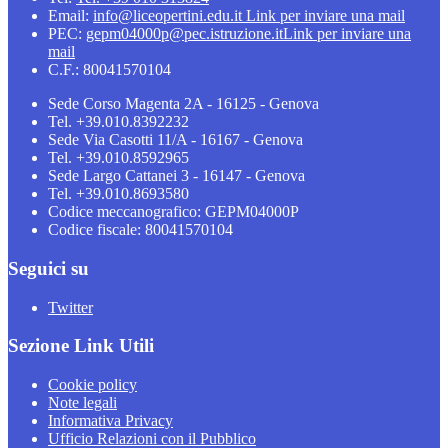
Email:
info@liceopertini.edu.it
Link per inviare una mail
PEC:
gepm04000p@pec.istruzione.it
Link per inviare una
mail
C.F.: 80041570104
Sede Corso Magenta 2A - 16125 - Genova
Tel. +39.010.8392232
Sede Via Casotti 11/A - 16167 - Genova
Tel. +39.010.8592965
Sede Largo Cattanei 3 - 16147 - Genova
Tel. +39.010.8693580
Codice meccanografico: GEPM04000P
Codice fiscale: 80041570104
Seguici su
Twitter
Sezione Link Utili
Cookie policy
Note legali
Informativa Privacy
Ufficio Relazioni con il Pubblico