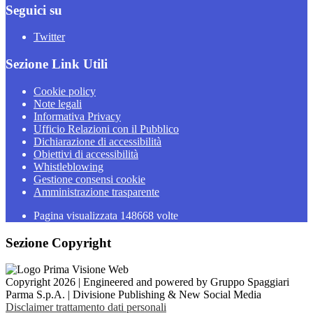
Seguici su
Twitter
Sezione Link Utili
Cookie policy
Note legali
Informativa Privacy
Ufficio Relazioni con il Pubblico
Dichiarazione di accessibilità
Obiettivi di accessibilità
Whistleblowing
Gestione consensi cookie
Amministrazione trasparente
Pagina visualizzata
148668
volte
Sezione Copyright
Copyright 2026 | Engineered and powered by Gruppo Spaggiari
Parma S.p.A. | Divisione Publishing & New Social Media
Disclaimer trattamento dati personali