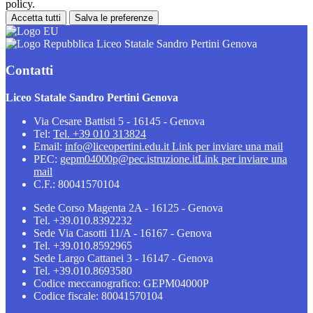
policy.
Accetta tutti
Salva le preferenze
Liceo Statale Sandro Pertini Genova
Contatti
Liceo Statale Sandro Pertini Genova
Via Cesare Battisti 5 - 16145 - Genova
Tel:
Tel. +39 010 313824
Email:
info@liceopertini.edu.it
Link per inviare una mail
PEC:
gepm04000p@pec.istruzione.it
Link per inviare una
mail
C.F.: 80041570104
Sede Corso Magenta 2A - 16125 - Genova
Tel. +39.010.8392232
Sede Via Casotti 11/A - 16167 - Genova
Tel. +39.010.8592965
Sede Largo Cattanei 3 - 16147 - Genova
Tel. +39.010.8693580
Codice meccanografico: GEPM04000P
Codice fiscale: 80041570104