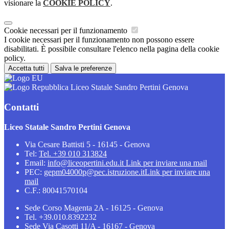
visionare la
COOKIE POLICY
.
Cookie necessari per il funzionamento
I cookie necessari per il funzionamento non possono essere
disabilitati. È possibile consultare l'elenco nella pagina della cookie
policy.
Accetta tutti
Salva le preferenze
Liceo Statale Sandro Pertini Genova
Contatti
Liceo Statale Sandro Pertini Genova
Via Cesare Battisti 5 - 16145 - Genova
Tel:
Tel. +39 010 313824
Email:
info@liceopertini.edu.it
Link per inviare una mail
PEC:
gepm04000p@pec.istruzione.it
Link per inviare una
mail
C.F.: 80041570104
Sede Corso Magenta 2A - 16125 - Genova
Tel. +39.010.8392232
Sede Via Casotti 11/A - 16167 - Genova