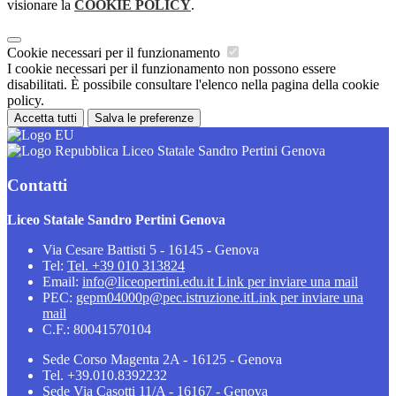
visionare la
COOKIE POLICY
.
Cookie necessari per il funzionamento
I cookie necessari per il funzionamento non possono essere
disabilitati. È possibile consultare l'elenco nella pagina della cookie
policy.
Accetta tutti
Salva le preferenze
Liceo Statale Sandro Pertini Genova
Contatti
Liceo Statale Sandro Pertini Genova
Via Cesare Battisti 5 - 16145 - Genova
Tel:
Tel. +39 010 313824
Email:
info@liceopertini.edu.it
Link per inviare una mail
PEC:
gepm04000p@pec.istruzione.it
Link per inviare una
mail
C.F.: 80041570104
Sede Corso Magenta 2A - 16125 - Genova
Tel. +39.010.8392232
Sede Via Casotti 11/A - 16167 - Genova