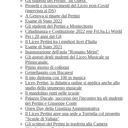
Gli studenti del Pertini “all’Opera”
Progetti e riconoscimenti del Liceo post-Covid
(intervista al DS)
A Genova si riparte dal Pertini
Esame di Stato 2022
Gli studenti del Pertini a Montecitorio
Cittadinanza e Costituzione 2022 rete Fri.Sa.Li World
Per i 20 anni dal G8
Il Liceo Pertini tra i migliori licei d'Italia
Esame di Stato 2021
Inaugurazione dell'aula "Romano Meini"
Gli auguri degli studenti del Liceo Musicale su
Primocanale.
Primo giorno di colloqui
Gemellaggio con Bucarest
Il mio diploma con 100 in musica
Liceo Pertini, la didattica online si applica anche allo
studio dello strumento musicale
Il mandolino entri nelle scuole
Palazzo Ducale, successo per l'incontro tra gli studenti
del Pertini e Giuseppe Conte
Open Day della Giustizia Amministrativa
Il Liceo Pertini apre una sede a Torriglia col progetto
"Scuole di Vallata"
Gli scrittori del Pertini in trasferta alla Camera