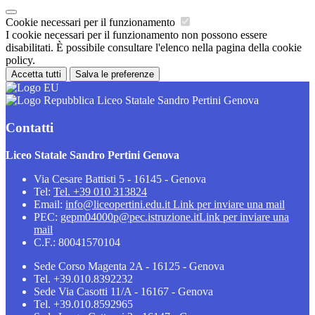
Cookie necessari per il funzionamento
I cookie necessari per il funzionamento non possono essere
disabilitati. È possibile consultare l'elenco nella pagina della cookie
policy.
Accetta tutti
Salva le preferenze
Liceo Statale Sandro Pertini Genova
Contatti
Liceo Statale Sandro Pertini Genova
Via Cesare Battisti 5 - 16145 - Genova
Tel:
Tel. +39 010 313824
Email:
info@liceopertini.edu.it
Link per inviare una mail
PEC:
gepm04000p@pec.istruzione.it
Link per inviare una
mail
C.F.: 80041570104
Sede Corso Magenta 2A - 16125 - Genova
Tel. +39.010.8392232
Sede Via Casotti 11/A - 16167 - Genova
Tel. +39.010.8592965