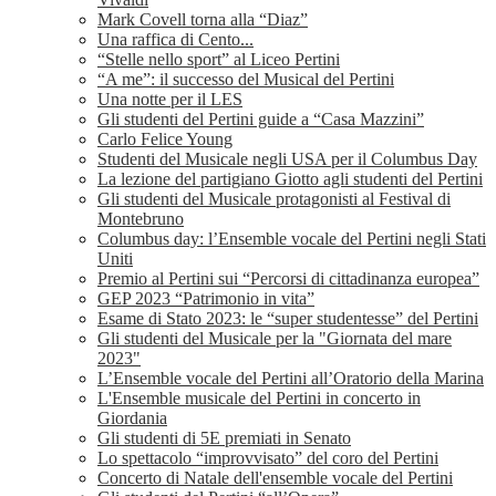
Mark Covell torna alla “Diaz”
Una raffica di Cento...
“Stelle nello sport” al Liceo Pertini
“A me”: il successo del Musical del Pertini
Una notte per il LES
Gli studenti del Pertini guide a “Casa Mazzini”
Carlo Felice Young
Studenti del Musicale negli USA per il Columbus Day
La lezione del partigiano Giotto agli studenti del Pertini
Gli studenti del Musicale protagonisti al Festival di
Montebruno
Columbus day: l’Ensemble vocale del Pertini negli Stati
Uniti
Premio al Pertini sui “Percorsi di cittadinanza europea”
GEP 2023 “Patrimonio in vita”
Esame di Stato 2023: le “super studentesse” del Pertini
Gli studenti del Musicale per la "Giornata del mare
2023"
L’Ensemble vocale del Pertini all’Oratorio della Marina
L'Ensemble musicale del Pertini in concerto in
Giordania
Gli studenti di 5E premiati in Senato
Lo spettacolo “improvvisato” del coro del Pertini
Concerto di Natale dell'ensemble vocale del Pertini