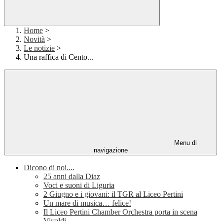
Home
>
Novità
>
Le notizie
>
Una raffica di Cento...
Menu di
navigazione
Dicono di noi....
25 anni dalla Diaz
Voci e suoni di Liguria
2 Giugno e i giovani: il TGR al Liceo Pertini
Un mare di musica… felice!
Il Liceo Pertini Chamber Orchestra porta in scena
Vivaldi