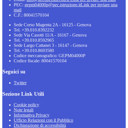
PEC:
gepm04000p@pec.istruzione.it
Link per inviare una
mail
C.F.: 80041570104
Sede Corso Magenta 2A - 16125 - Genova
Tel. +39.010.8392232
Sede Via Casotti 11/A - 16167 - Genova
Tel. +39.010.8592965
Sede Largo Cattanei 3 - 16147 - Genova
Tel. +39.010.8693580
Codice meccanografico: GEPM04000P
Codice fiscale: 80041570104
Seguici su
Twitter
Sezione Link Utili
Cookie policy
Note legali
Informativa Privacy
Ufficio Relazioni con il Pubblico
Dichiarazione di accessibilità