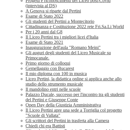
Progetti e riconoscimenti del Liceo post-Covid
(intervista al DS)
A Genova si riparte dal Pertini
Esame di Stato 2022
Gli studenti del Pertini a Montecitorio
Cittadinanza e Costituzione 2022 rete Fri.Sa.Li World
Per i 20 anni dal G8
Il Liceo Pertini tra i migliori licei d'Italia
Esame di Stato 2021
Inaugurazione dell'aula "Romano Meini"
Gli auguri degli studenti del Liceo Musicale su
Primocanale.
Primo giorno di colloqui
Gemellaggio con Bucarest
Il mio diploma con 100 in musica
Liceo Pertini, la didattica online si applica anche allo
studio dello strumento musicale
Il mandolino entri nelle scuole
Palazzo Ducale, successo per l'incontro tra gli studenti
del Pertini e Giuseppe Conte
Open Day della Giustizia Amministrativa
Il Liceo Pertini apre una sede a Torriglia col progetto
"Scuole di Vallata"
Gli scrittori del Pertini in trasferta alla Camera
Chiedi chi era Battisti