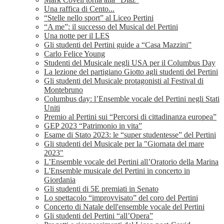
Una raffica di Cento...
“Stelle nello sport” al Liceo Pertini
“A me”: il successo del Musical del Pertini
Una notte per il LES
Gli studenti del Pertini guide a “Casa Mazzini”
Carlo Felice Young
Studenti del Musicale negli USA per il Columbus Day
La lezione del partigiano Giotto agli studenti del Pertini
Gli studenti del Musicale protagonisti al Festival di
Montebruno
Columbus day: l’Ensemble vocale del Pertini negli Stati
Uniti
Premio al Pertini sui “Percorsi di cittadinanza europea”
GEP 2023 “Patrimonio in vita”
Esame di Stato 2023: le “super studentesse” del Pertini
Gli studenti del Musicale per la "Giornata del mare
2023"
L’Ensemble vocale del Pertini all’Oratorio della Marina
L'Ensemble musicale del Pertini in concerto in
Giordania
Gli studenti di 5E premiati in Senato
Lo spettacolo “improvvisato” del coro del Pertini
Concerto di Natale dell'ensemble vocale del Pertini
Gli studenti del Pertini “all’Opera”