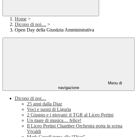
Home
>
Dicono di noi....
>
Open Day della Giustizia Amministrativa
Menu di
navigazione
Dicono di noi....
25 anni dalla Diaz
Voci e suoni di Liguria
2 Giugno e i giovani: il TGR al Liceo Pertini
Un mare di musica… felice!
Il Liceo Pertini Chamber Orchestra porta in scena
Vivaldi
Mark Covell torna alla “Diaz”