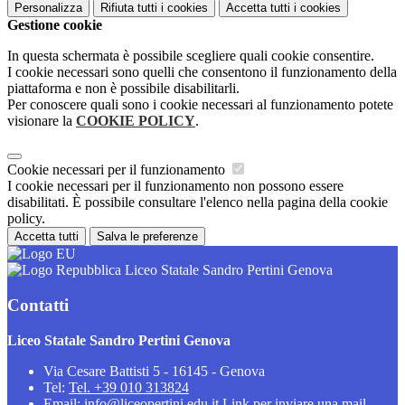
Personalizza
Rifiuta tutti
i cookies
Accetta tutti
i cookies
Gestione cookie
In questa schermata è possibile scegliere quali cookie consentire.
I cookie necessari sono quelli che consentono il funzionamento della
piattaforma e non è possibile disabilitarli.
Per conoscere quali sono i cookie necessari al funzionamento potete
visionare la
COOKIE POLICY
.
Cookie necessari per il funzionamento
I cookie necessari per il funzionamento non possono essere
disabilitati. È possibile consultare l'elenco nella pagina della cookie
policy.
Accetta tutti
Salva le preferenze
Liceo Statale Sandro Pertini Genova
Contatti
Liceo Statale Sandro Pertini Genova
Via Cesare Battisti 5 - 16145 - Genova
Tel:
Tel. +39 010 313824
Email:
info@liceopertini.edu.it
Link per inviare una mail