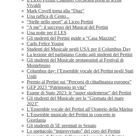
Vivaldi
Mark Covell torna alla “Diaz”
Una raffica di Cento...
“Stelle nello sport” al Liceo Pertini
“A me”: il successo del Musical del Pertini
Una notte per il LES
Gli studenti del Pertini guide a “Casa Mazzini”
Carlo Felice Young
Studenti del Musicale negli USA per il Columbus Day
La lezione del partigiano Giotto agli studenti del Pertini
Gli studenti del Musicale protagonisti al Festival di
Montebruno
Columbus day: l’Ensemble vocale del Pertini negli Stati
Uniti
Premio al Pertini sui “Percorsi di cittadinanza europea”
GEP 2023 “Patrimonio in vita”
Esame di Stato 2023: le “super studentesse” del Pertini
Gli studenti del Musicale per la "Giornata del mare
2023"
L’Ensemble vocale del Pertini all’Oratorio della Marina
L'Ensemble musicale del Pertini in concerto in
Giordania
Gli studenti di 5E premiati in Senato
Lo spettacolo “improvvisato” del coro del Pertini