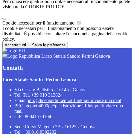
Per conoscere quali sono i cookie necessari al funzionamento potete
visionare la
COOKIE POLICY
.
Cookie necessari per il funzionamento
I cookie necessari per il funzionamento non possono essere
disabilitati. È possibile consultare l'elenco nella pagina della cookie
policy.
Accetta tutti
Salva le preferenze
Liceo Statale Sandro Pertini Genova
Contatti
Liceo Statale Sandro Pertini Genova
Via Cesare Battisti 5 - 16145 - Genova
Tel:
Tel. +39 010 313824
Email:
info@liceopertini.edu.it
Link per inviare una mail
PEC:
gepm04000p@pec.istruzione.it
Link per inviare una
mail
C.F.: 80041570104
Sede Corso Magenta 2A - 16125 - Genova
Tel. +39.010.8392232