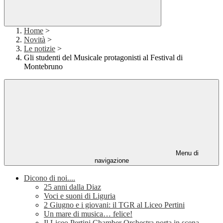
Home
>
Novità
>
Le notizie
>
Gli studenti del Musicale protagonisti al Festival di
Montebruno
Menu di
navigazione
Dicono di noi....
25 anni dalla Diaz
Voci e suoni di Liguria
2 Giugno e i giovani: il TGR al Liceo Pertini
Un mare di musica… felice!
Il Liceo Pertini Chamber Orchestra porta in scena