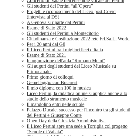
Concerto di Natale dell'ensemble vocale del Pertini
Gli studenti del Pertini “all’Opera”
Progetti e riconoscimenti del Liceo post-Covid
(intervista al DS)
A Genova si riparte dal Pertini
Esame di Stato 2022
Gli studenti del Pertini a Montecitorio
Cittadinanza e Costituzione 2022 rete Fri.Sa.Li World
Per i 20 anni dal G8
Il Liceo Pertini tra i migliori licei d'Italia
Esame di Stato 2021
Inaugurazione dell'aula "Romano Meini"
Gli auguri degli studenti del Liceo Musicale su
Primocanale.
Primo giorno di colloqui
Gemellaggio con Bucarest
Il mio diploma con 100 in musica
Liceo Pertini, la didattica online si applica anche allo
studio dello strumento musicale
Il mandolino entri nelle scuole
Palazzo Ducale, successo per l'incontro tra gli studenti
del Pertini e Giuseppe Conte
Open Day della Giustizia Amministrativa
Il Liceo Pertini apre una sede a Torriglia col progetto
"Scuole di Vallata"