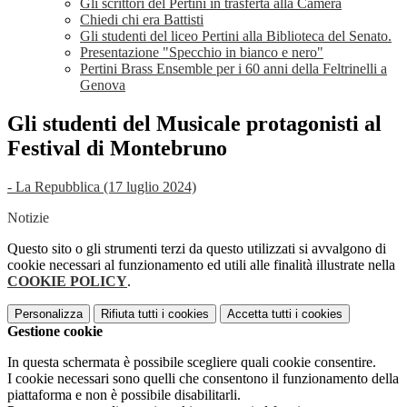
Gli scrittori del Pertini in trasferta alla Camera
Chiedi chi era Battisti
Gli studenti del liceo Pertini alla Biblioteca del Senato.
Presentazione "Specchio in bianco e nero"
Pertini Brass Ensemble per i 60 anni della Feltrinelli a
Genova
Gli studenti del Musicale protagonisti al
Festival di Montebruno
- La Repubblica (17 luglio 2024)
Notizie
Questo sito o gli strumenti terzi da questo utilizzati si avvalgono di
cookie necessari al funzionamento ed utili alle finalità illustrate nella
COOKIE POLICY
.
Personalizza
Rifiuta tutti
i cookies
Accetta tutti
i cookies
Gestione cookie
In questa schermata è possibile scegliere quali cookie consentire.
I cookie necessari sono quelli che consentono il funzionamento della
piattaforma e non è possibile disabilitarli.