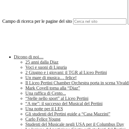
Campo di ricerca per le pagine del sito
Dicono di noi....
25 anni dalla Diaz
Voci e suoni di Liguria
2 Giugno e i giovani: il TGR al Liceo Pertini
Un mare di musica… felice!
Il Liceo Pertini Chamber Orchestra porta in scena Vivald
Mark Covell torna alla “Diaz”
Una raffica di Cento...
“Stelle nello sport” al Liceo Pertini
“A me”: il successo del Musical del Pertini
Una notte per il LES
Gli studenti del Pertini guide a “Casa Mazzini”
Carlo Felice Young
Studenti del Musicale negli USA per il Columbus Day