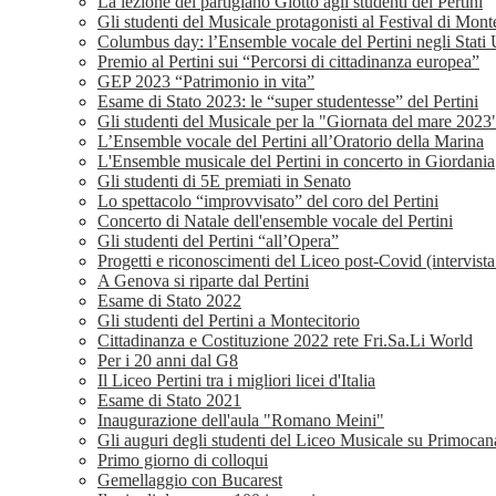
La lezione del partigiano Giotto agli studenti del Pertini
Gli studenti del Musicale protagonisti al Festival di Mon
Columbus day: l’Ensemble vocale del Pertini negli Stati 
Premio al Pertini sui “Percorsi di cittadinanza europea”
GEP 2023 “Patrimonio in vita”
Esame di Stato 2023: le “super studentesse” del Pertini
Gli studenti del Musicale per la "Giornata del mare 2023
L’Ensemble vocale del Pertini all’Oratorio della Marina
L'Ensemble musicale del Pertini in concerto in Giordania
Gli studenti di 5E premiati in Senato
Lo spettacolo “improvvisato” del coro del Pertini
Concerto di Natale dell'ensemble vocale del Pertini
Gli studenti del Pertini “all’Opera”
Progetti e riconoscimenti del Liceo post-Covid (intervist
A Genova si riparte dal Pertini
Esame di Stato 2022
Gli studenti del Pertini a Montecitorio
Cittadinanza e Costituzione 2022 rete Fri.Sa.Li World
Per i 20 anni dal G8
Il Liceo Pertini tra i migliori licei d'Italia
Esame di Stato 2021
Inaugurazione dell'aula "Romano Meini"
Gli auguri degli studenti del Liceo Musicale su Primocan
Primo giorno di colloqui
Gemellaggio con Bucarest