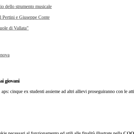
udio dello strumento musicale
el Pertini e Giuseppe Conte
uole di Vallata"
Genova
ai giovani
 aps: cinque ex studenti assieme ad altri allievi proseguiranno con le atti
kie necessari al funzionamento ed utili alle finalità illustrate nella
COO