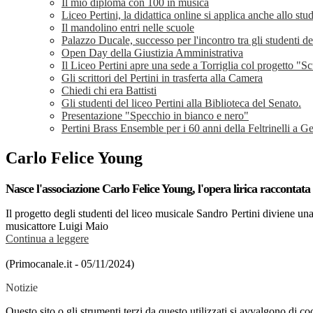
Il mio diploma con 100 in musica
Liceo Pertini, la didattica online si applica anche allo st
Il mandolino entri nelle scuole
Palazzo Ducale, successo per l'incontro tra gli studenti d
Open Day della Giustizia Amministrativa
Il Liceo Pertini apre una sede a Torriglia col progetto "Sc
Gli scrittori del Pertini in trasferta alla Camera
Chiedi chi era Battisti
Gli studenti del liceo Pertini alla Biblioteca del Senato.
Presentazione "Specchio in bianco e nero"
Pertini Brass Ensemble per i 60 anni della Feltrinelli a 
Carlo Felice Young
Nasce l'associazione Carlo Felice Young, l'opera lirica raccontata 
Il progetto degli studenti del liceo musicale Sandro Pertini diviene una
musicattore Luigi Maio
Continua a leggere
(Primocanale.it - 05/11/2024)
Notizie
Questo sito o gli strumenti terzi da questo utilizzati si avvalgono di coo