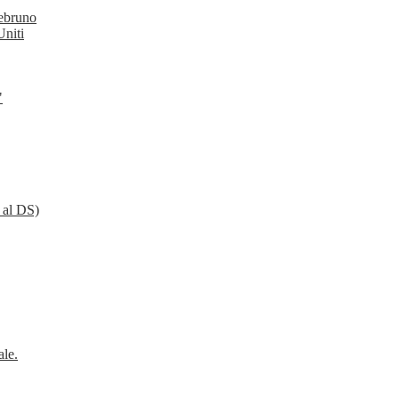
tebruno
Uniti
"
a al DS)
ale.