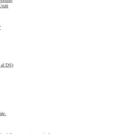
tebruno
Uniti
"
a al DS)
ale.