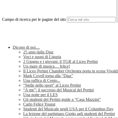
Campo di ricerca per le pagine del sito
Dicono di noi....
25 anni dalla Diaz
Voci e suoni di Liguria
2 Giugno e i giovani: il TGR al Liceo Pertini
Un mare di musica… felice!
Il Liceo Pertini Chamber Orchestra porta in scena Vivald
Mark Covell torna alla “Diaz”
Una raffica di Cento...
“Stelle nello sport” al Liceo Pertini
“A me”: il successo del Musical del Pertini
Una notte per il LES
Gli studenti del Pertini guide a “Casa Mazzini”
Carlo Felice Young
Studenti del Musicale negli USA per il Columbus Day
La lezione del partigiano Giotto agli studenti del Pertini