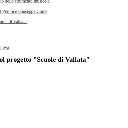
udio dello strumento musicale
el Pertini e Giuseppe Conte
uole di Vallata"
Genova
col progetto "Scuole di Vallata"