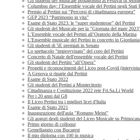
Gli studenti del Musicale protagonisti al Festival di Mon
Columbus day: l’Ensemble vocale del Pertini negli Stati 
Premio al Pertini sui “Percorsi di cittadinanza europea”
GEP 2023 “Patrimonio in vita”
Esame di Stato 2023: le “super studentesse” del Pertini
Gli studenti del Musicale per la "Giornata del mare 2023
L’Ensemble vocale del Pertini all’Oratorio della Marina
L'Ensemble musicale del Pertini in concerto in Giordania
Gli studenti di 5E premiati in Senato
Lo spettacolo “improvvisato” del coro del Pertini
Concerto di Natale dell'ensemble vocale del Pertini
Gli studenti del Pertini “all’Opera”
Progetti e riconoscimenti del Liceo post-Covid (intervist
A Genova si riparte dal Pertini
Esame di Stato 2022
Gli studenti del Pertini a Montecitorio
Cittadinanza e Costituzione 2022 rete Fri.Sa.Li World
Per i 20 anni dal G8
Il Liceo Pertini tra i migliori licei d'Italia
Esame di Stato 2021
Inaugurazione dell'aula "Romano Meini"
Gli auguri degli studenti del Liceo Musicale su Primocan
Primo giorno di colloqui
Gemellaggio con Bucarest
Il mio diploma con 100 in musica