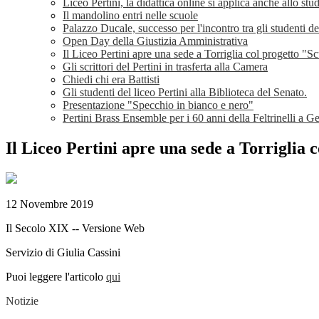
Liceo Pertini, la didattica online si applica anche allo st
Il mandolino entri nelle scuole
Palazzo Ducale, successo per l'incontro tra gli studenti d
Open Day della Giustizia Amministrativa
Il Liceo Pertini apre una sede a Torriglia col progetto "Sc
Gli scrittori del Pertini in trasferta alla Camera
Chiedi chi era Battisti
Gli studenti del liceo Pertini alla Biblioteca del Senato.
Presentazione "Specchio in bianco e nero"
Pertini Brass Ensemble per i 60 anni della Feltrinelli a 
Il Liceo Pertini apre una sede a Torriglia 
12 Novembre 2019
Il Secolo XIX -- Versione Web
Servizio di Giulia Cassini
Puoi leggere l'articolo
qui
Notizie