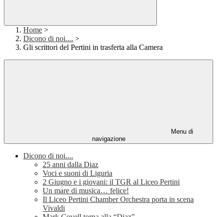
Home
>
Dicono di noi....
>
Gli scrittori del Pertini in trasferta alla Camera
Menu di
navigazione
Dicono di noi....
25 anni dalla Diaz
Voci e suoni di Liguria
2 Giugno e i giovani: il TGR al Liceo Pertini
Un mare di musica… felice!
Il Liceo Pertini Chamber Orchestra porta in scena
Vivaldi
Mark Covell torna alla “Diaz”