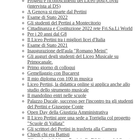
Progetti e riconoscimenti del Liceo post-Covid
(intervista al DS)
A Genova si riparte dal Pertini
Esame di Stato 2022
Gli studenti del Pertini a Montecitorio
Cittadinanza e Costituzione 2022 rete Fri.Sa.Li World
Per i 20 anni dal G8
Il Liceo Pertini tra i migliori licei d'Italia
Esame di Stato 2021
Inaugurazione dell'aula "Romano Meini"
Gli auguri degli studenti del Liceo Musicale su
Primocanale.
Primo giorno di colloqui
Gemellaggio con Bucarest
Il mio diploma con 100 in musica
Liceo Pertini, la didattica online si applica anche allo
studio dello strumento musicale
Il mandolino entri nelle scuole
Palazzo Ducale, successo per l'incontro tra gli studenti
del Pertini e Giuseppe Conte
Open Day della Giustizia Amministrativa
Il Liceo Pertini apre una sede a Torriglia col progetto
"Scuole di Vallata"
Gli scrittori del Pertini in trasferta alla Camera
Chiedi chi era Battisti