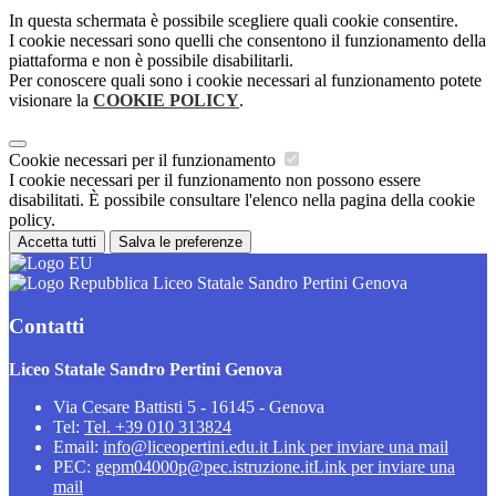
In questa schermata è possibile scegliere quali cookie consentire.
I cookie necessari sono quelli che consentono il funzionamento della
piattaforma e non è possibile disabilitarli.
Per conoscere quali sono i cookie necessari al funzionamento potete
visionare la
COOKIE POLICY
.
Cookie necessari per il funzionamento
I cookie necessari per il funzionamento non possono essere
disabilitati. È possibile consultare l'elenco nella pagina della cookie
policy.
Accetta tutti
Salva le preferenze
Liceo Statale Sandro Pertini Genova
Contatti
Liceo Statale Sandro Pertini Genova
Via Cesare Battisti 5 - 16145 - Genova
Tel:
Tel. +39 010 313824
Email:
info@liceopertini.edu.it
Link per inviare una mail
PEC:
gepm04000p@pec.istruzione.it
Link per inviare una
mail