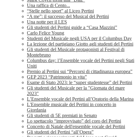
Una raffica di Cento...
“Stelle nello sport” al Liceo Pertini
“A me”: il successo del Musical del Pertini
Una notte per il LES
Gli studenti del Pertini guide a “Casa Mazzini”
Carlo Felice Young
Studenti del Musicale negli USA per il Columbus Day
La lezione del partigiano Giotto agli studenti del Pertini
Gli studenti del Musicale protagonisti al Festival di
Montebruno
Columbus day: l’Ensemble vocale del Pertini negli Stati
Uniti
Premio al Pertini sui “Percorsi di cittadinanza europea”
GEP 2023 “Patrimonio in vita”
Esame di Stato 2023: le “super studentesse” del Pertini
Gli studenti del Musicale per la "Giornata del mare
2023"
L’Ensemble vocale del Pertini all’Oratorio della Marina
L'Ensemble musicale del Pertini in concerto in
Giordania
Gli studenti di 5E premiati in Senato
Lo spettacolo “improvvisato” del coro del Pertini
Concerto di Natale dell'ensemble vocale del Pertini
Gli studenti del Pertini “all’Opera”