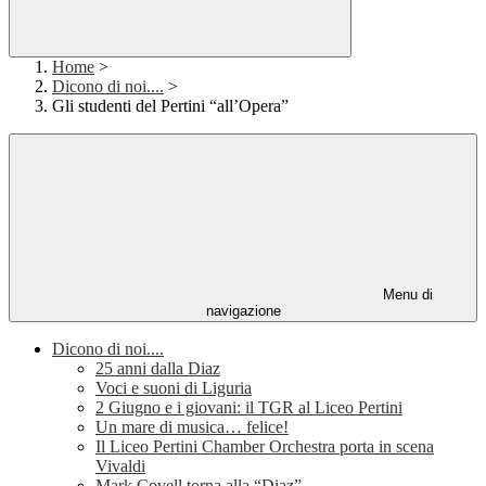
Home
>
Dicono di noi....
>
Gli studenti del Pertini “all’Opera”
Menu di
navigazione
Dicono di noi....
25 anni dalla Diaz
Voci e suoni di Liguria
2 Giugno e i giovani: il TGR al Liceo Pertini
Un mare di musica… felice!
Il Liceo Pertini Chamber Orchestra porta in scena
Vivaldi
Mark Covell torna alla “Diaz”