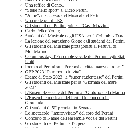
Una raffica di Cento...
“Stelle nello sport” al Liceo Pertini
“A me”: il successo del Musical del Pertini
Una notte per il LES
Gli studenti del Pertini guide a “Casa Mazzini”
Carlo Felice Young
Studenti del Musicale negli USA per il Columbus Day
La lezione del partigiano Giotto agli studenti del Pertini
Gli studenti del Musicale protagonisti al Festival di
Montebruno
Columbus day: l’Ensemble vocale del Pertini negli Stati
Uniti
Premio al Pertini sui “Percorsi di cittadinanza europea”
GEP 2023 “Patrimonio in vita”
Esame di Stato 2023: le “super studentesse” del Pertini
Gli studenti del Musicale per la "Giornata del mare
2023"
L’Ensemble vocale del Pertini all’Oratorio della Marina
L'Ensemble musicale del Pertini in concerto in
Giordania
Gli studenti di 5E premiati in Senato
Lo spettacolo “improvvisato” del coro del Pertini
Concerto di Natale dell'ensemble vocale del Pertini
Gli studenti del Pertini “all’Opera”