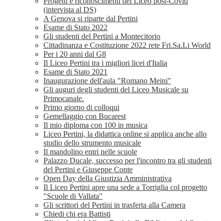
Progetti e riconoscimenti del Liceo post-Covid
(intervista al DS)
A Genova si riparte dal Pertini
Esame di Stato 2022
Gli studenti del Pertini a Montecitorio
Cittadinanza e Costituzione 2022 rete Fri.Sa.Li World
Per i 20 anni dal G8
Il Liceo Pertini tra i migliori licei d'Italia
Esame di Stato 2021
Inaugurazione dell'aula "Romano Meini"
Gli auguri degli studenti del Liceo Musicale su
Primocanale.
Primo giorno di colloqui
Gemellaggio con Bucarest
Il mio diploma con 100 in musica
Liceo Pertini, la didattica online si applica anche allo
studio dello strumento musicale
Il mandolino entri nelle scuole
Palazzo Ducale, successo per l'incontro tra gli studenti
del Pertini e Giuseppe Conte
Open Day della Giustizia Amministrativa
Il Liceo Pertini apre una sede a Torriglia col progetto
"Scuole di Vallata"
Gli scrittori del Pertini in trasferta alla Camera
Chiedi chi era Battisti