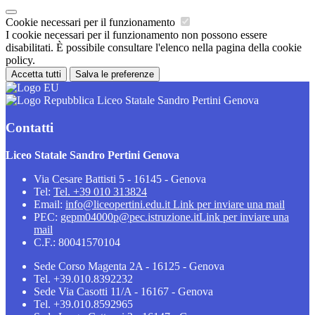
Cookie necessari per il funzionamento
I cookie necessari per il funzionamento non possono essere
disabilitati. È possibile consultare l'elenco nella pagina della cookie
policy.
Accetta tutti
Salva le preferenze
Liceo Statale Sandro Pertini Genova
Contatti
Liceo Statale Sandro Pertini Genova
Via Cesare Battisti 5 - 16145 - Genova
Tel:
Tel. +39 010 313824
Email:
info@liceopertini.edu.it
Link per inviare una mail
PEC:
gepm04000p@pec.istruzione.it
Link per inviare una
mail
C.F.: 80041570104
Sede Corso Magenta 2A - 16125 - Genova
Tel. +39.010.8392232
Sede Via Casotti 11/A - 16167 - Genova
Tel. +39.010.8592965