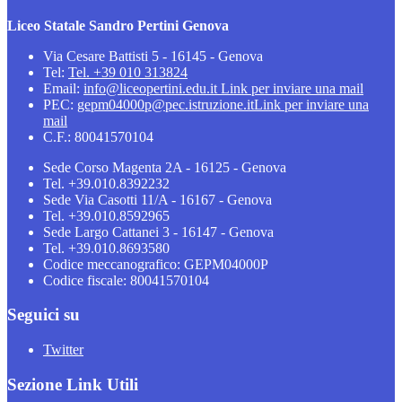
Liceo Statale Sandro Pertini Genova
Via Cesare Battisti 5 - 16145 - Genova
Tel:
Tel. +39 010 313824
Email:
info@liceopertini.edu.it
Link per inviare una mail
PEC:
gepm04000p@pec.istruzione.it
Link per inviare una
mail
C.F.: 80041570104
Sede Corso Magenta 2A - 16125 - Genova
Tel. +39.010.8392232
Sede Via Casotti 11/A - 16167 - Genova
Tel. +39.010.8592965
Sede Largo Cattanei 3 - 16147 - Genova
Tel. +39.010.8693580
Codice meccanografico: GEPM04000P
Codice fiscale: 80041570104
Seguici su
Twitter
Sezione Link Utili