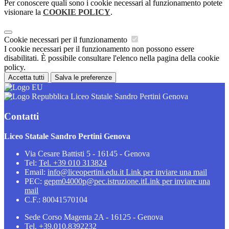
Per conoscere quali sono i cookie necessari al funzionamento potete
visionare la
COOKIE POLICY
.
Cookie necessari per il funzionamento
I cookie necessari per il funzionamento non possono essere
disabilitati. È possibile consultare l'elenco nella pagina della cookie
policy.
Accetta tutti
Salva le preferenze
Liceo Statale Sandro Pertini Genova
Contatti
Liceo Statale Sandro Pertini Genova
Via Cesare Battisti 5 - 16145 - Genova
Tel:
Tel. +39 010 313824
Email:
info@liceopertini.edu.it
Link per inviare una mail
PEC:
gepm04000p@pec.istruzione.it
Link per inviare una
mail
C.F.: 80041570104
Sede Corso Magenta 2A - 16125 - Genova
Tel. +39.010.8392232