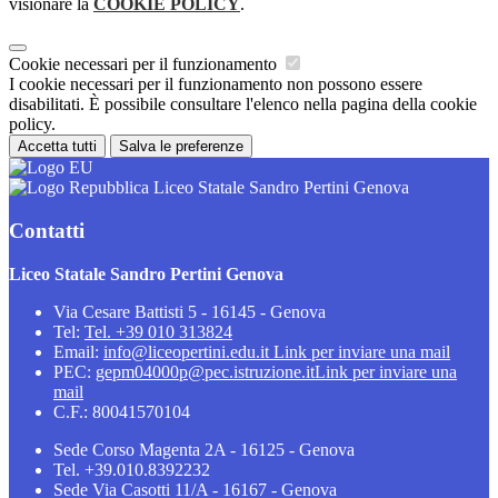
visionare la
COOKIE POLICY
.
Cookie necessari per il funzionamento
I cookie necessari per il funzionamento non possono essere
disabilitati. È possibile consultare l'elenco nella pagina della cookie
policy.
Accetta tutti
Salva le preferenze
Liceo Statale Sandro Pertini Genova
Contatti
Liceo Statale Sandro Pertini Genova
Via Cesare Battisti 5 - 16145 - Genova
Tel:
Tel. +39 010 313824
Email:
info@liceopertini.edu.it
Link per inviare una mail
PEC:
gepm04000p@pec.istruzione.it
Link per inviare una
mail
C.F.: 80041570104
Sede Corso Magenta 2A - 16125 - Genova
Tel. +39.010.8392232
Sede Via Casotti 11/A - 16167 - Genova