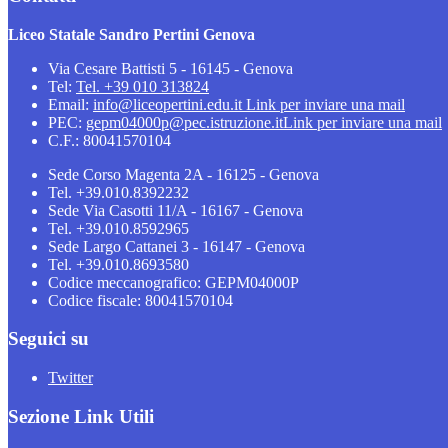
Liceo Statale Sandro Pertini Genova
Via Cesare Battisti 5 - 16145 - Genova
Tel:
Tel. +39 010 313824
Email:
info@liceopertini.edu.it
Link per inviare una mail
PEC:
gepm04000p@pec.istruzione.it
Link per inviare una mail
C.F.: 80041570104
Sede Corso Magenta 2A - 16125 - Genova
Tel. +39.010.8392232
Sede Via Casotti 11/A - 16167 - Genova
Tel. +39.010.8592965
Sede Largo Cattanei 3 - 16147 - Genova
Tel. +39.010.8693580
Codice meccanografico: GEPM04000P
Codice fiscale: 80041570104
Seguici su
Twitter
Sezione Link Utili