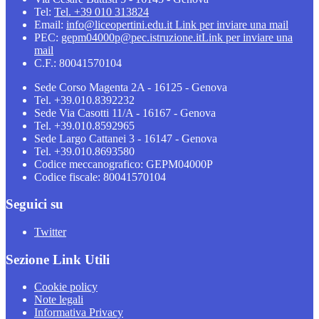
Tel:
Tel. +39 010 313824
Email:
info@liceopertini.edu.it
Link per inviare una mail
PEC:
gepm04000p@pec.istruzione.it
Link per inviare una
mail
C.F.: 80041570104
Sede Corso Magenta 2A - 16125 - Genova
Tel. +39.010.8392232
Sede Via Casotti 11/A - 16167 - Genova
Tel. +39.010.8592965
Sede Largo Cattanei 3 - 16147 - Genova
Tel. +39.010.8693580
Codice meccanografico: GEPM04000P
Codice fiscale: 80041570104
Seguici su
Twitter
Sezione Link Utili
Cookie policy
Note legali
Informativa Privacy