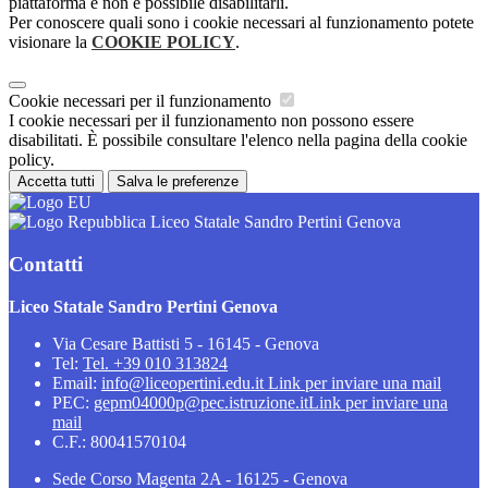
piattaforma e non è possibile disabilitarli.
Per conoscere quali sono i cookie necessari al funzionamento potete
visionare la
COOKIE POLICY
.
Cookie necessari per il funzionamento
I cookie necessari per il funzionamento non possono essere
disabilitati. È possibile consultare l'elenco nella pagina della cookie
policy.
Accetta tutti
Salva le preferenze
Liceo Statale Sandro Pertini Genova
Contatti
Liceo Statale Sandro Pertini Genova
Via Cesare Battisti 5 - 16145 - Genova
Tel:
Tel. +39 010 313824
Email:
info@liceopertini.edu.it
Link per inviare una mail
PEC:
gepm04000p@pec.istruzione.it
Link per inviare una
mail
C.F.: 80041570104
Sede Corso Magenta 2A - 16125 - Genova