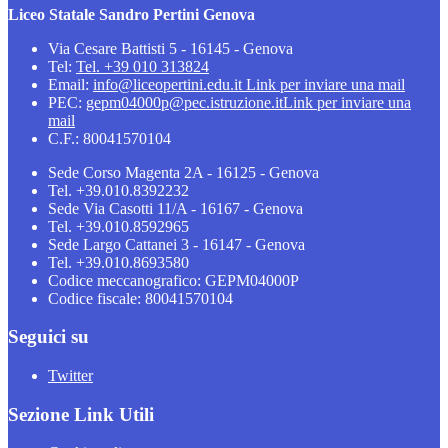
Liceo Statale Sandro Pertini Genova
Via Cesare Battisti 5 - 16145 - Genova
Tel:
Tel. +39 010 313824
Email:
info@liceopertini.edu.it
Link per inviare una mail
PEC:
gepm04000p@pec.istruzione.it
Link per inviare una
mail
C.F.: 80041570104
Sede Corso Magenta 2A - 16125 - Genova
Tel. +39.010.8392232
Sede Via Casotti 11/A - 16167 - Genova
Tel. +39.010.8592965
Sede Largo Cattanei 3 - 16147 - Genova
Tel. +39.010.8693580
Codice meccanografico: GEPM04000P
Codice fiscale: 80041570104
Seguici su
Twitter
Sezione Link Utili