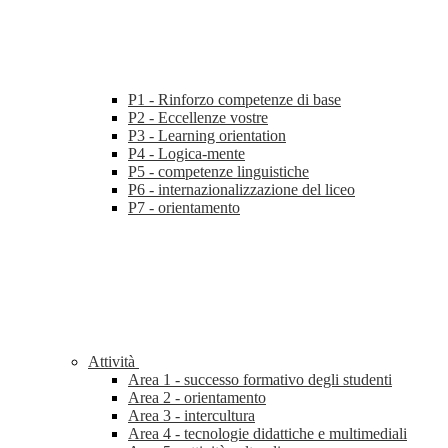
P1 - Rinforzo competenze di base
P2 - Eccellenze vostre
P3 - Learning orientation
P4 - Logica-mente
P5 - competenze linguistiche
P6 - internazionalizzazione del liceo
P7 - orientamento
Attività
Area 1 - successo formativo degli studenti
Area 2 - orientamento
Area 3 - intercultura
Area 4 - tecnologie didattiche e multimediali