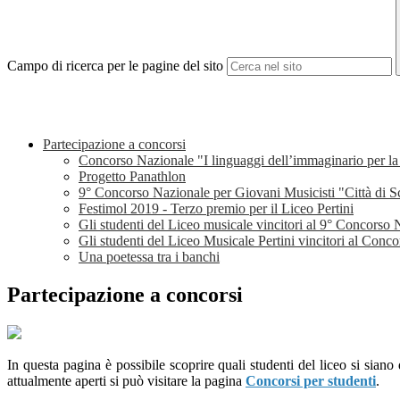
Campo di ricerca per le pagine del sito
Partecipazione a concorsi
Concorso Nazionale "I linguaggi dell’immaginario per la
Progetto Panathlon
9° Concorso Nazionale per Giovani Musicisti "Città di S
Festimol 2019 - Terzo premio per il Liceo Pertini
Gli studenti del Liceo musicale vincitori al 9° Concorso
Gli studenti del Liceo Musicale Pertini vincitori al Conc
Una poetessa tra i banchi
Partecipazione a concorsi
In questa pagina è possibile scoprire quali studenti del liceo si siano di
attualmente aperti si può visitare la pagina
Concorsi per studenti
.