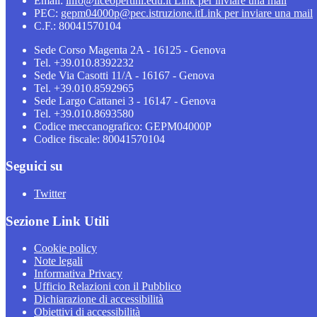
Email:
info@liceopertini.edu.it
Link per inviare una mail
PEC:
gepm04000p@pec.istruzione.it
Link per inviare una mail
C.F.: 80041570104
Sede Corso Magenta 2A - 16125 - Genova
Tel. +39.010.8392232
Sede Via Casotti 11/A - 16167 - Genova
Tel. +39.010.8592965
Sede Largo Cattanei 3 - 16147 - Genova
Tel. +39.010.8693580
Codice meccanografico: GEPM04000P
Codice fiscale: 80041570104
Seguici su
Twitter
Sezione Link Utili
Cookie policy
Note legali
Informativa Privacy
Ufficio Relazioni con il Pubblico
Dichiarazione di accessibilità
Obiettivi di accessibilità