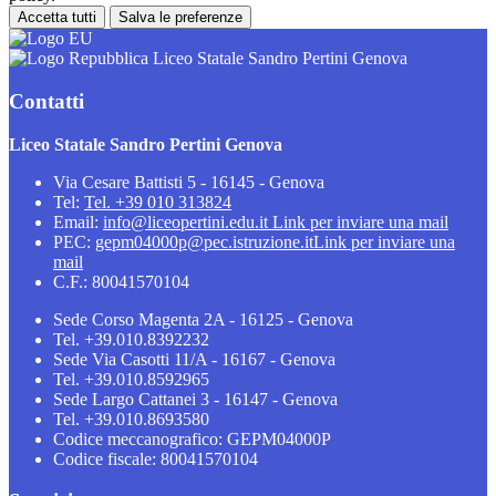
Accetta tutti
Salva le preferenze
Liceo Statale Sandro Pertini Genova
Contatti
Liceo Statale Sandro Pertini Genova
Via Cesare Battisti 5 - 16145 - Genova
Tel:
Tel. +39 010 313824
Email:
info@liceopertini.edu.it
Link per inviare una mail
PEC:
gepm04000p@pec.istruzione.it
Link per inviare una
mail
C.F.: 80041570104
Sede Corso Magenta 2A - 16125 - Genova
Tel. +39.010.8392232
Sede Via Casotti 11/A - 16167 - Genova
Tel. +39.010.8592965
Sede Largo Cattanei 3 - 16147 - Genova
Tel. +39.010.8693580
Codice meccanografico: GEPM04000P
Codice fiscale: 80041570104