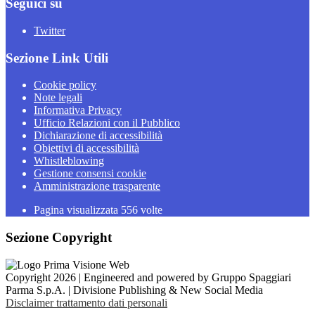
Seguici su
Twitter
Sezione Link Utili
Cookie policy
Note legali
Informativa Privacy
Ufficio Relazioni con il Pubblico
Dichiarazione di accessibilità
Obiettivi di accessibilità
Whistleblowing
Gestione consensi cookie
Amministrazione trasparente
Pagina visualizzata
556
volte
Sezione Copyright
Copyright 2026 | Engineered and powered by Gruppo Spaggiari
Parma S.p.A. | Divisione Publishing & New Social Media
Disclaimer trattamento dati personali