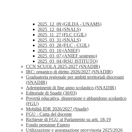
2025_12_09 (GILDA - UNAMS)
2025_12_04 (SNALS)
2025_11_27 (FLC CGIL)
2025_03_31 (SNALS)
2025_03_28 (FLC - CGIL)
2025_03_10 (ANIEF)
2025_03_07 (ANIEF sostegno)
2025_03_04 (RSU ISTITUTO)
CCN SCUOLA 2025-2027 (SNADIR)
IRC: organico di diritto 2026/2027 (SNADIR)
Graduatoria regionale per ambiti territoriali diocesani
(SNADIR)
Adempimenti di fine anno scolastico (SNADIR)
Editoriale di Snadir (30/03)
Povertà educativa, dispersione e abbandono scolastico
(FGU)
Mobilità IDR 2026/2027 (Snadir)
FGU - Carta del docente
Richieste di FGU al Parlamento su artt. 18-19
Fondo pensione Espero
Utilizzazione e assegnazione provvisoria 2025/2026