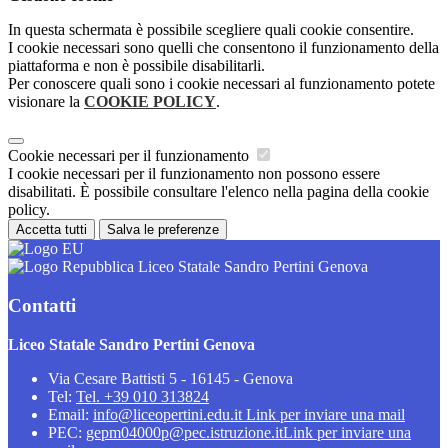
In questa schermata è possibile scegliere quali cookie consentire.
I cookie necessari sono quelli che consentono il funzionamento della
piattaforma e non è possibile disabilitarli.
Per conoscere quali sono i cookie necessari al funzionamento potete
visionare la
COOKIE POLICY
.
Cookie necessari per il funzionamento
I cookie necessari per il funzionamento non possono essere
disabilitati. È possibile consultare l'elenco nella pagina della cookie
policy.
Accetta tutti
Salva le preferenze
Liceo Statale Sandro Pertini Genova
Contatti
Liceo Statale Sandro Pertini Genova
Via Cesare Battisti 5 - 16145 - Genova
Tel:
Tel. +39 010 313824
Email:
info@liceopertini.edu.it
Link per inviare una mail
PEC:
gepm04000p@pec.istruzione.it
Link per inviare una