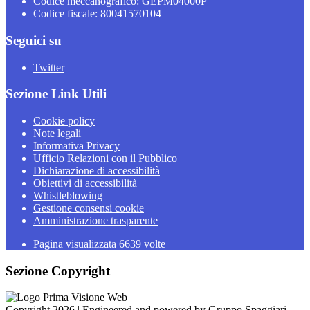
Codice meccanografico: GEPM04000P
Codice fiscale: 80041570104
Seguici su
Twitter
Sezione Link Utili
Cookie policy
Note legali
Informativa Privacy
Ufficio Relazioni con il Pubblico
Dichiarazione di accessibilità
Obiettivi di accessibilità
Whistleblowing
Gestione consensi cookie
Amministrazione trasparente
Pagina visualizzata
6639
volte
Sezione Copyright
Copyright 2026 | Engineered and powered by Gruppo Spaggiari