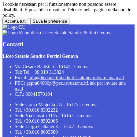
I cookie necessari per il funzionamento non possono essere
disabilitati. È possibile consultare l'elenco nella pagina della cookie
policy.
Accetta tutti
Salva le preferenze
Liceo Statale Sandro Pertini Genova
Contatti
Liceo Statale Sandro Pertini Genova
Via Cesare Battisti 5 - 16145 - Genova
Tel:
Tel. +39 010 313824
Email:
info@liceopertini.edu.it
Link per inviare una mail
PEC:
gepm04000p@pec.istruzione.it
Link per inviare una
mail
C.F.: 80041570104
Sede Corso Magenta 2A - 16125 - Genova
Tel. +39.010.8392232
Sede Via Casotti 11/A - 16167 - Genova
Tel. +39.010.8592965
Sede Largo Cattanei 3 - 16147 - Genova
Tel. +39.010.8693580