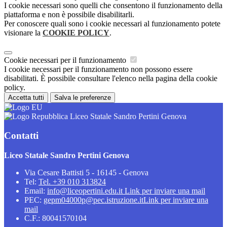
I cookie necessari sono quelli che consentono il funzionamento della
piattaforma e non è possibile disabilitarli.
Per conoscere quali sono i cookie necessari al funzionamento potete
visionare la
COOKIE POLICY
.
Cookie necessari per il funzionamento
I cookie necessari per il funzionamento non possono essere
disabilitati. È possibile consultare l'elenco nella pagina della cookie
policy.
Accetta tutti
Salva le preferenze
Liceo Statale Sandro Pertini Genova
Contatti
Liceo Statale Sandro Pertini Genova
Via Cesare Battisti 5 - 16145 - Genova
Tel:
Tel. +39 010 313824
Email:
info@liceopertini.edu.it
Link per inviare una mail
PEC:
gepm04000p@pec.istruzione.it
Link per inviare una
mail
C.F.: 80041570104