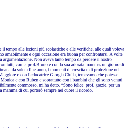
 il tempo alle lezioni più scolastiche e alle verifiche, alle quali voleva
amo amabilmente e ogni occasione era buona per confrontarsi. A volte
a mia argomentazione. Non aveva tanto tempo da perdere il nostro
 con tutti, con la prof.Bruno e con la sua adorata mamma, un giorno di
ttimana da solo a fine anno, i momenti di crescita e di proiezione nel
ni Maggiore e con l’educatrice Giorgia Ciulla, temevamo che potesse
on Monica e con Ruben e soprattutto con i bambini che gli sono venuti
isibilmente commosso, mi ha detto. “Sono felice, prof, grazie, per un
sua mamma di cui porterò sempre nel cuore il ricordo.