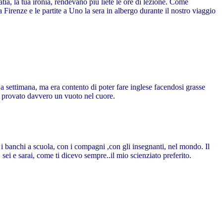
ia, la tua ironia, rendevano più liete le ore di lezione. Come
a Firenze e le partite a Uno la sera in albergo durante il nostro viaggio
a settimana, ma era contento di poter fare inglese facendosi grasse
o provato davvero un vuoto nel cuore.
i banchi a scuola, con i compagni ,con gli insegnanti, nel mondo. Il
, sei e sarai, come ti dicevo sempre..il mio scienziato preferito.