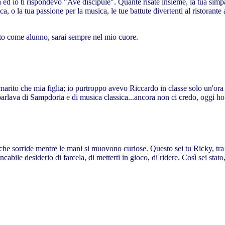
ed io ti rispondevo "Ave discipule". Quante risate insieme, la tua simpat
, o la tua passione per la musica, le tue battute divertenti al ristorante 
uto come alunno, sarai sempre nel mio cuore.
arito che mia figlia; io purtroppo avevo Riccardo in classe solo un'ora 
parlava di Sampdoria e di musica classica...ancora non ci credo, oggi h
che sorride mentre le mani si muovono curiose. Questo sei tu Ricky, tra 
abile desiderio di farcela, di metterti in gioco, di ridere. Così sei stato