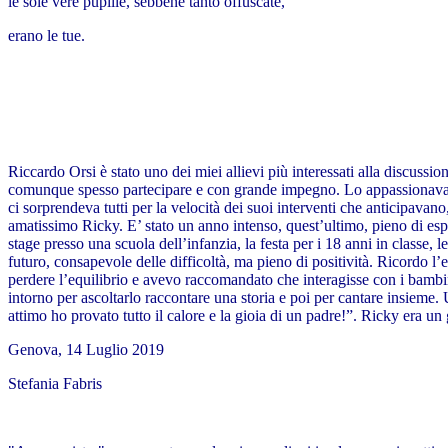
le sole vere pupille, sebbene tanto offuscate,
erano le tue.
Riccardo Orsi è stato uno dei miei allievi più interessati alla discussion
comunque spesso partecipare e con grande impegno. Lo appassionava sp
ci sorprendeva tutti per la velocità dei suoi interventi che anticipava
amatissimo Ricky. E’ stato un anno intenso, quest’ultimo, pieno di esp
stage presso una scuola dell’infanzia, la festa per i 18 anni in classe,
futuro, consapevole delle difficoltà, ma pieno di positività. Ricordo 
perdere l’equilibrio e avevo raccomandato che interagisse con i bambin
intorno per ascoltarlo raccontare una storia e poi per cantare insieme.
attimo ho provato tutto il calore e la gioia di un padre!”. Ricky era u
Genova, 14 Luglio 2019
Stefania Fabris