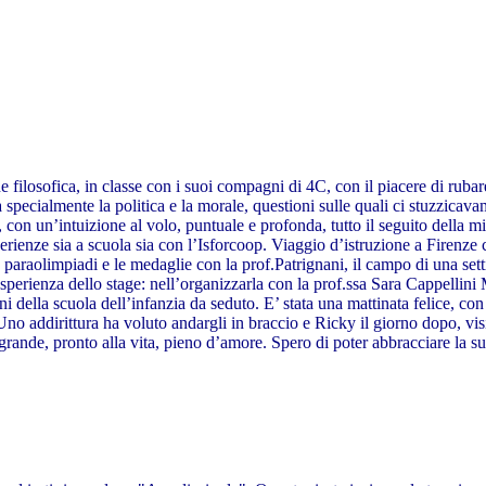
e filosofica, in classe con i suoi compagni di 4C, con il piacere di rubare
ecialmente la politica e la morale, questioni sulle quali ci stuzzicav
no, con un’intuizione al volo, puntuale e profonda, tutto il seguito dell
erienze sia a scuola sia con l’Isforcoop. Viaggio d’istruzione a Firenze
 le paraolimpiadi e le medaglie con la prof.Patrignani, il campo di una se
l’esperienza dello stage: nell’organizzarla con la prof.ssa Sara Cappelli
i della scuola dell’infanzia da seduto. E’ stata una mattinata felice, c
 Uno addirittura ha voluto andargli in braccio e Ricky il giorno dopo, v
n grande, pronto alla vita, pieno d’amore. Spero di poter abbracciare la 