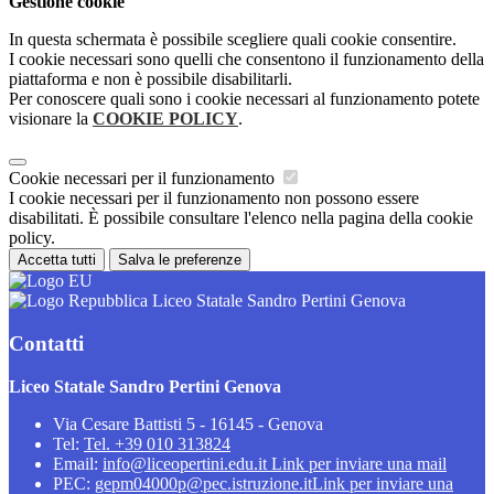
Gestione cookie
In questa schermata è possibile scegliere quali cookie consentire.
I cookie necessari sono quelli che consentono il funzionamento della
piattaforma e non è possibile disabilitarli.
Per conoscere quali sono i cookie necessari al funzionamento potete
visionare la
COOKIE POLICY
.
Cookie necessari per il funzionamento
I cookie necessari per il funzionamento non possono essere
disabilitati. È possibile consultare l'elenco nella pagina della cookie
policy.
Accetta tutti
Salva le preferenze
Liceo Statale Sandro Pertini Genova
Contatti
Liceo Statale Sandro Pertini Genova
Via Cesare Battisti 5 - 16145 - Genova
Tel:
Tel. +39 010 313824
Email:
info@liceopertini.edu.it
Link per inviare una mail
PEC:
gepm04000p@pec.istruzione.it
Link per inviare una