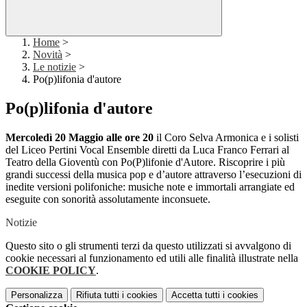
Home
>
Novità
>
Le notizie
>
Po(p)lifonia d'autore
Po(p)lifonia d'autore
Mercoledì 20 Maggio alle ore 20
il Coro Selva Armonica e i solisti
del Liceo Pertini Vocal Ensemble diretti da Luca Franco Ferrari al
Teatro della Gioventù con Po(P)lifonie d'Autore. Riscoprire i più
grandi successi della musica pop e d’autore attraverso l’esecuzioni di
inedite versioni polifoniche: musiche note e immortali arrangiate ed
eseguite con sonorità assolutamente inconsuete.
Notizie
Questo sito o gli strumenti terzi da questo utilizzati si avvalgono di
cookie necessari al funzionamento ed utili alle finalità illustrate nella
COOKIE POLICY
.
Personalizza
Rifiuta tutti
i cookies
Accetta tutti
i cookies