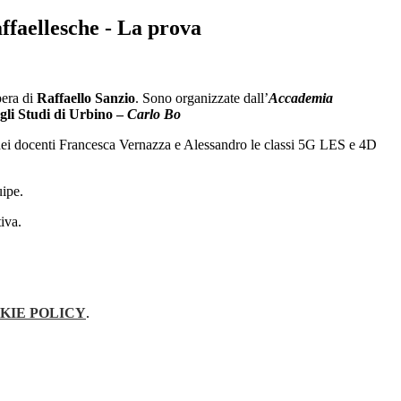
ffaellesche - La prova
pera di
Raffaello Sanzio
. Sono organizzate dall’
Accademia
gli Studi di Urbino –
Carlo Bo
e dei docenti Francesca Vernazza e Alessandro le classi 5G LES e 4D
uipe.
tiva.
KIE POLICY
.