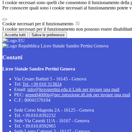
I cookie necessari sono quelli che consentono il funzionamento della pi
Per conoscere quali sono i cookie necessari al funzionamento potete v
Cookie necessari per il funzionamento
I cookie necessari per il funzionamento non possono essere disabilitati.
Accetta tutti
Salva le preferenze
Liceo Statale Sandro Pertini Genova
Contatti
Liceo Statale Sandro Pertini Genova
Via Cesare Battisti 5 - 16145 - Genova
Tel:
Tel. +39 010 313824
Email:
info@liceopertini.edu.it
Link per inviare una mail
PEC:
gepm04000p@pec.istruzione.it
Link per inviare una mail
C.F.: 80041570104
Sede Corso Magenta 2A - 16125 - Genova
Tel. +39.010.8392232
Sede Via Casotti 11/A - 16167 - Genova
Tel. +39.010.8592965
Sede Largo Cattanei 3 - 16147 - Genova