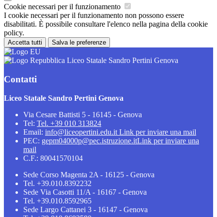
Cookie necessari per il funzionamento
I cookie necessari per il funzionamento non possono essere
disabilitati. È possibile consultare l'elenco nella pagina della cookie
policy.
Accetta tutti
Salva le preferenze
Liceo Statale Sandro Pertini Genova
Contatti
Liceo Statale Sandro Pertini Genova
Via Cesare Battisti 5 - 16145 - Genova
Tel:
Tel. +39 010 313824
Email:
info@liceopertini.edu.it
Link per inviare una mail
PEC:
gepm04000p@pec.istruzione.it
Link per inviare una
mail
C.F.: 80041570104
Sede Corso Magenta 2A - 16125 - Genova
Tel. +39.010.8392232
Sede Via Casotti 11/A - 16167 - Genova
Tel. +39.010.8592965
Sede Largo Cattanei 3 - 16147 - Genova