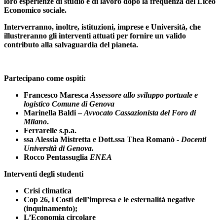
loro esperienze di studio e di lavoro dopo la frequenza del Liceo
Economico sociale.
Interverranno, inoltre, istituzioni, imprese e Università, che
illustreranno gli interventi attuati per fornire un valido
contributo alla salvaguardia del pianeta.
Partecipano come ospiti:
Francesco Maresca
Assessore allo sviluppo portuale e
logistico Comune di Genova
Marinella Baldi –
Avvocato Cassazionista del Foro di
Milano
.
Ferrarelle s.p.a.
ssa Alessia Mistretta e Dott.ssa Thea Romanò -
Docenti
Università di Genova.
Rocco Pentassuglia
ENEA
Interventi degli studenti
Crisi climatica
Cop 26, i Costi dell’impresa e le esternalità negative
(inquinamento);
L’Economia circolare