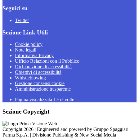
Seguici su
Twitter
Sezione Link Utili
Cookie policy
Note legali
Informativa Privacy
Ufficio Relazioni con il Pubblico
Dichiarazione di accessibilità
Obiettivi di accessibilità
Whistleblowing
Gestione consensi cookie
Amministrazione trasparente
Pagina visualizzata
1767
volte
Sezione Copyright
Copyright 2026 | Engineered and powered by Gruppo Spaggiari
Parma S.p.A. | Divisione Publishing & New Social Media