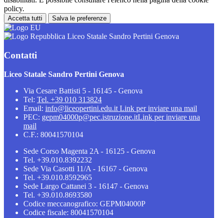
policy.
Accetta tutti
Salva le preferenze
Liceo Statale Sandro Pertini Genova
Contatti
Liceo Statale Sandro Pertini Genova
Via Cesare Battisti 5 - 16145 - Genova
Tel:
Tel. +39 010 313824
Email:
info@liceopertini.edu.it
Link per inviare una mail
PEC:
gepm04000p@pec.istruzione.it
Link per inviare una
mail
C.F.: 80041570104
Sede Corso Magenta 2A - 16125 - Genova
Tel. +39.010.8392232
Sede Via Casotti 11/A - 16167 - Genova
Tel. +39.010.8592965
Sede Largo Cattanei 3 - 16147 - Genova
Tel. +39.010.8693580
Codice meccanografico: GEPM04000P
Codice fiscale: 80041570104